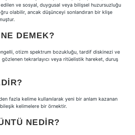
edilen ve sosyal, duygusal veya bilişsel huzursuzluğu
doğru olabilir, ancak düşünceyi sonlandıran bir klişe
muştur.
 NE DEMEK?
engelli, otizm spektrum bozukluğu, tardif diskinezi ve
gözlenen tekrarlayıcı veya ritüelistik hareket, duruş
EDIR?
irden fazla kelime kullanılarak yeni bir anlam kazanan
ileşik kelimelere bir örnektir.
ÜNTÜ NEDIR?