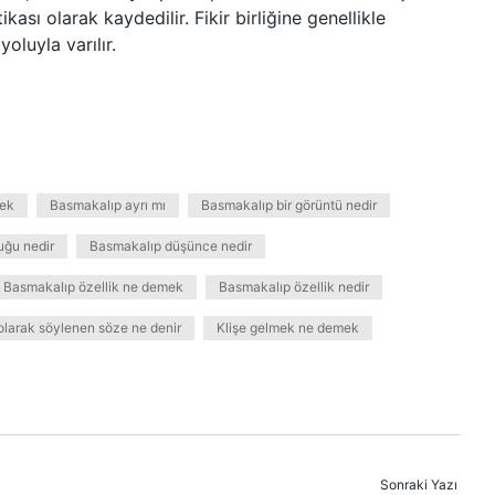
ası olarak kaydedilir. Fikir birliğine genellikle
oluyla varılır.
mek
Basmakalıp ayrı mı
Basmakalıp bir görüntü nedir
uğu nedir
Basmakalıp düşünce nedir
Basmakalıp özellik ne demek
Basmakalıp özellik nedir
olarak söylenen söze ne denir
Klişe gelmek ne demek
Sonraki Yazı