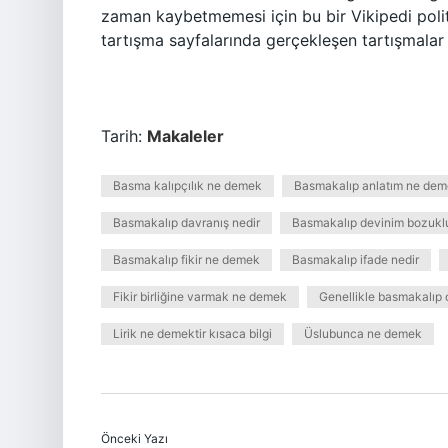
zaman kaybetmemesi için bu bir Vikipedi politik
tartışma sayfalarında gerçekleşen tartışmalar y
Tarih:
Makaleler
Basma kalıpçılık ne demek
Basmakalıp anlatım ne de
Basmakalıp davranış nedir
Basmakalıp devinim bozukl
Basmakalıp fikir ne demek
Basmakalıp ifade nedir
Fikir birliğine varmak ne demek
Genellikle basmakalıp 
Lirik ne demektir kısaca bilgi
Üslubunca ne demek
Önceki Yazı