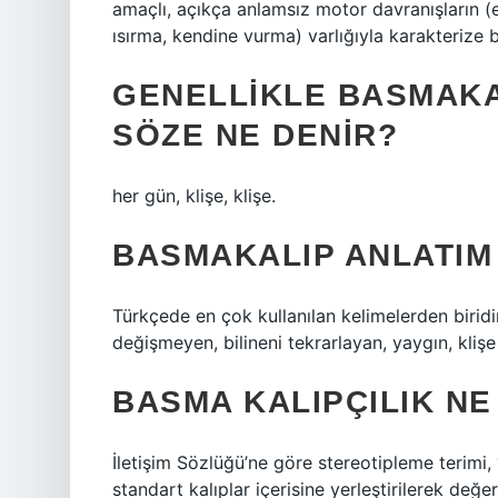
amaçlı, açıkça anlamsız motor davranışların (e
ısırma, kendine vurma) varlığıyla karakterize b
GENELLIKLE BASMAK
SÖZE NE DENIR?
her gün, klişe, klişe.
BASMAKALIP ANLATIM
Türkçede en çok kullanılan kelimelerden birid
değişmeyen, bilineni tekrarlayan, yaygın, kliş
BASMA KALIPÇILIK N
İletişim Sözlüğü’ne göre stereotipleme terimi
standart kalıplar içerisine yerleştirilerek değerl