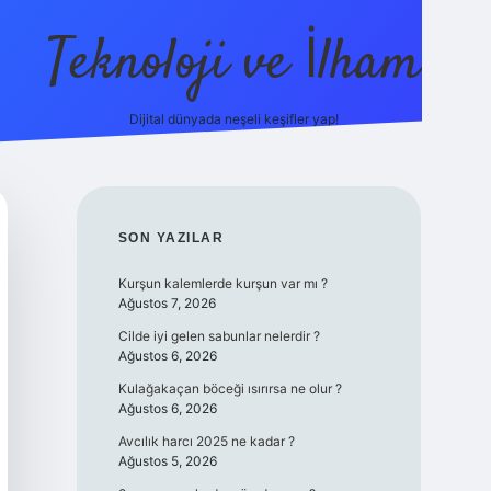
Teknoloji ve İlham
Dijital dünyada neşeli keşifler yap!
ilbet giriş
fame
SIDEBAR
SON YAZILAR
Kurşun kalemlerde kurşun var mı ?
Ağustos 7, 2026
Cilde iyi gelen sabunlar nelerdir ?
Ağustos 6, 2026
Kulağakaçan böceği ısırırsa ne olur ?
Ağustos 6, 2026
Avcılık harcı 2025 ne kadar ?
Ağustos 5, 2026