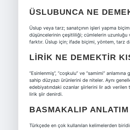
ÜSLUBUNCA NE DEME
Üslup veya tarz; sanatçının işleri yapma biçi
düşüncelerinin çeşitliliği; cümlelerin uzunluğu
farktır. Üslup için; ifade biçimi, yöntem, tarz d
LIRIK NE DEMEKTIR KI
“Esinlenmiş”, “coşkulu” ve “samimi” anlamına gel
sahip düzyazı ürünlerini de niteler. Aynı genelle
edebiyatındaki ozanlar şiirlerini lir adı verilen 
lirik şiir denirdi.
BASMAKALIP ANLATIM
Türkçede en çok kullanılan kelimelerden birid