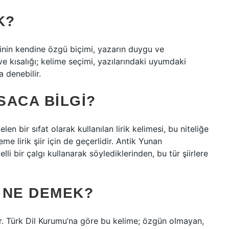
K?
minin kendine özgü biçimi, yazarın duygu ve
 ve kısalığı; kelime seçimi, yazılarındaki uyumdaki
a denebilir.
SACA BILGI?
en bir sıfat olarak kullanılan lirik kelimesi, bu niteliğe
me lirik şiir için de geçerlidir. Antik Yunan
telli bir çalgı kullanarak söylediklerinden, bu tür şiirlere
 NE DEMEK?
ir. Türk Dil Kurumu’na göre bu kelime; özgün olmayan,