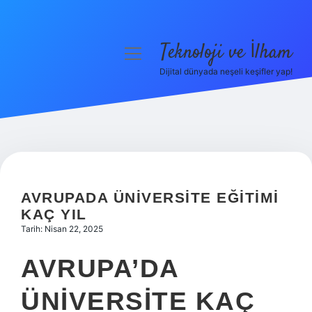
Teknoloji ve İlham
menüyü
aç
Dijital dünyada neşeli keşifler yap!
Anasayfa
Gizlilik Politikası
Yasal Uyarı
Hakkımızda
AVRUPADA ÜNIVERSITE EĞITIMI
KAÇ YIL
Tarih: Nisan 22, 2025
AVRUPA’DA
ÜNIVERSITE KAÇ