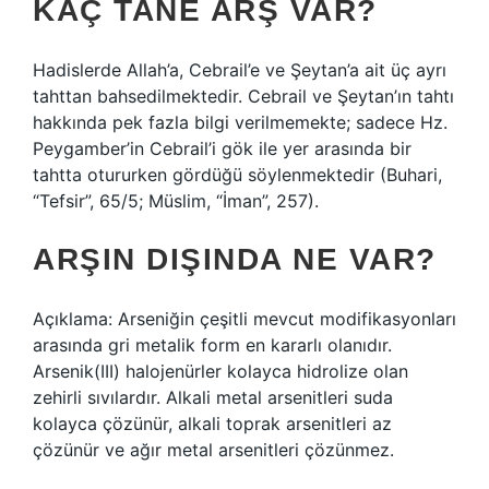
KAÇ TANE ARŞ VAR?
Hadislerde Allah’a, Cebrail’e ve Şeytan’a ait üç ayrı
tahttan bahsedilmektedir. Cebrail ve Şeytan’ın tahtı
hakkında pek fazla bilgi verilmemekte; sadece Hz.
Peygamber’in Cebrail’i gök ile yer arasında bir
tahtta otururken gördüğü söylenmektedir (Buhari,
“Tefsir”, 65/5; Müslim, “İman”, 257).
ARŞIN DIŞINDA NE VAR?
Açıklama: Arseniğin çeşitli mevcut modifikasyonları
arasında gri metalik form en kararlı olanıdır.
Arsenik(III) halojenürler kolayca hidrolize olan
zehirli sıvılardır. Alkali metal arsenitleri suda
kolayca çözünür, alkali toprak arsenitleri az
çözünür ve ağır metal arsenitleri çözünmez.