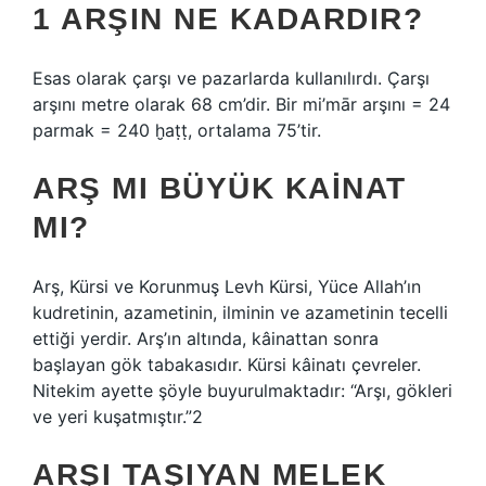
1 ARŞIN NE KADARDIR?
Esas olarak çarşı ve pazarlarda kullanılırdı. Çarşı
arşını metre olarak 68 cm’dir. Bir mi’mār arşını = 24
parmak = 240 ḫaṭṭ, ortalama 75’tir.
ARŞ MI BÜYÜK KAINAT
MI?
Arş, Kürsi ve Korunmuş Levh Kürsi, Yüce Allah’ın
kudretinin, azametinin, ilminin ve azametinin tecelli
ettiği yerdir. Arş’ın altında, kâinattan sonra
başlayan gök tabakasıdır. Kürsi kâinatı çevreler.
Nitekim ayette şöyle buyurulmaktadır: “Arşı, gökleri
ve yeri kuşatmıştır.”2
ARŞI TAŞIYAN MELEK