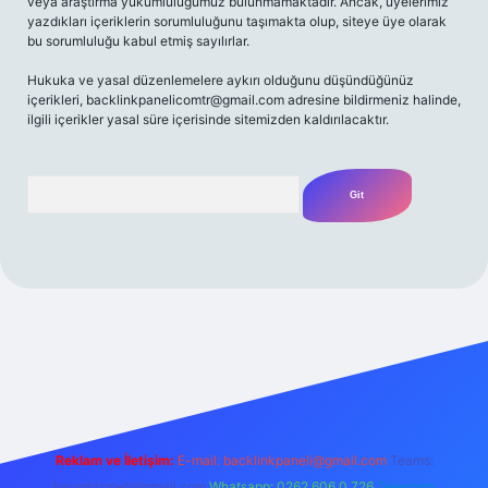
veya araştırma yükümlülüğümüz bulunmamaktadır. Ancak, üyelerimiz
yazdıkları içeriklerin sorumluluğunu taşımakta olup, siteye üye olarak
bu sorumluluğu kabul etmiş sayılırlar.
Hukuka ve yasal düzenlemelere aykırı olduğunu düşündüğünüz
içerikleri,
backlinkpanelicomtr@gmail.com
adresine bildirmeniz halinde,
ilgili içerikler yasal süre içerisinde sitemizden kaldırılacaktır.
Arama
amecasino güncel giriş
ilbet güncel giriş
www.betexper.xyz/
Reklam ve İletişim:
E-mail:
backlinkpaneli@gmail.com
Teams:
forumhizmeti@gmail.com
Whatsapp: 0262 606 0 726
Telegram: