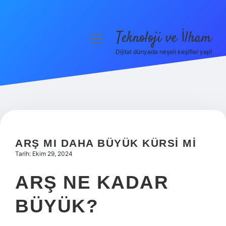
Teknoloji ve İlham
menüyü
aç
Dijital dünyada neşeli keşifler yap!
Anasayfa
Gizlilik Politikası
Yasal Uyarı
Hakkımızda
ARŞ MI DAHA BÜYÜK KÜRSI MI
Tarih: Ekim 29, 2024
ARŞ NE KADAR
BÜYÜK?