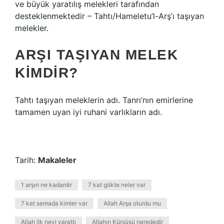
ve büyük yaratılış melekleri tarafından
desteklenmektedir – Tahtı/Hameletu’l-Arş’ı taşıyan
melekler.
ARŞI TAŞIYAN MELEK
KIMDIR?
Tahtı taşıyan meleklerin adı. Tanrı’nın emirlerine
tamamen uyan iyi ruhani varlıkların adı.
Tarih:
Makaleler
1 arşın ne kadardır
7 kat gökte neler var
7 kat semada kimler var
Allah Arşa oturdu mu
Allah ilk neyi yarattı
Allahın Kürsüsü nerededir