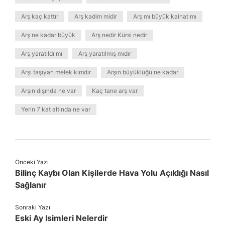
Arş kaç kattır
Arş kadim midir
Arş mı büyük kainat mı
Arş ne kadar büyük
Arş nedir Kürsi nedir
Arş yaratıldı mı
Arş yaratılmış mıdır
Arşı taşıyan melek kimdir
Arşın büyüklüğü ne kadar
Arşın dışında ne var
Kaç tane arş var
Yerin 7 kat altında ne var
Önceki Yazı
Bilinç Kaybı Olan Kişilerde Hava Yolu Açıklığı Nasıl
Sağlanır
Sonraki Yazı
Eski Ay Isimleri Nelerdir