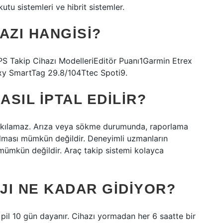
kutu sistemleri ve hibrit sistemler.
HAZI HANGISI?
GPS Takip Cihazı ModelleriEditör Puanı1Garmin Etrex
y SmartTag 29.8/104Ttec Spoti9.
ASIL IPTAL EDILIR?
ırakılamaz. Arıza veya sökme durumunda, raporlama
kılması mümkün değildir. Deneyimli uzmanların
mümkün değildir. Araç takip sistemi kolayca
RJI NE KADAR GIDIYOR?
 pil 10 gün dayanır. Cihazı yormadan her 6 saatte bir