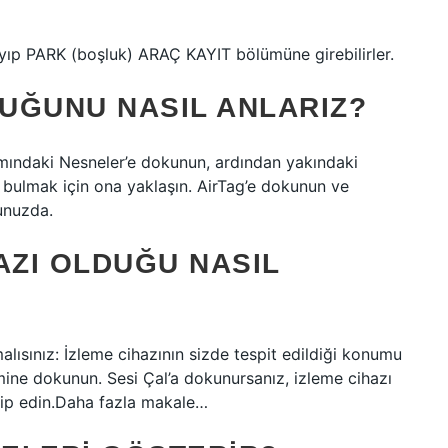
ayıp PARK (boşluk) ARAÇ KAYIT bölümüne girebilirler.
UĞUNU NASIL ANLARIZ?
smındaki Nesneler’e dokunun, ardından yakındaki
i bulmak için ona yaklaşın. AirTag’e dokunun ve
ğunuzda.
AZI OLDUĞU NASIL
alısınız: İzleme cihazının sizde tespit edildiği konumu
imine dokunun. Sesi Çal’a dokunursanız, izleme cihazı
takip edin.Daha fazla makale…