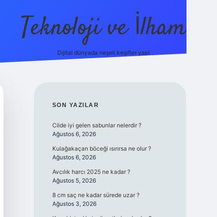
Teknoloji ve İlham
Dijital dünyada neşeli keşifler yap!
ilbet giriş
fame
SIDEBAR
SON YAZILAR
Cilde iyi gelen sabunlar nelerdir ?
Ağustos 6, 2026
Kulağakaçan böceği ısırırsa ne olur ?
Ağustos 6, 2026
Avcılık harcı 2025 ne kadar ?
Ağustos 5, 2026
8 cm saç ne kadar sürede uzar ?
Ağustos 3, 2026