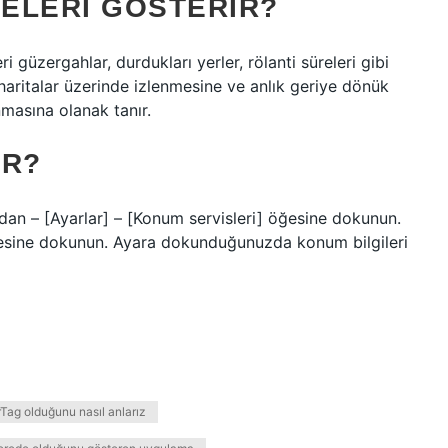
NELERI GÖSTERIR?
eri güzergahlar, durdukları yerler, rölanti süreleri gibi
haritalar üzerinde izlenmesine ve anlık geriye dönük
nmasına olanak tanır.
IR?
ından – [Ayarlar] – [Konum servisleri] öğesine dokunun.
ğesine dokunun. Ayara dokunduğunuzda konum bilgileri
Tag olduğunu nasıl anlarız