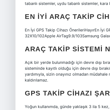
tabanlı sistemler, uydu tabanlı sistemler, kara 
EN IYI ARAÇ TAKIP CI
En İyi GPS Takip Cihazı ÖnerileriHayırEn İyi 
32X10/102Apple AirTag9.9/103Samsung Galax
ARAÇ TAKIP SISTEMI N
Açık bir yerde bulunmadığı için devre dışı b
sisteminde kayıtlı olduğu için devre dışı bıra
yardımıyla, sizin onayınız olmadan müdahale 
kaldırılamaz.
GPS TAKIP CIHAZI ŞA
Yoğun kullanımda, günde yaklaşık 3 ila 5 kez,