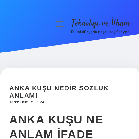
Teknoloji ve İlham
menüyü
aç
Dijital dünyada neşeli keşifler yap!
Anasayfa
Gizlilik Politikası
Yasal Uyarı
Hakkımızda
ANKA KUŞU NEDIR SÖZLÜK
ANLAMI
Tarih: Ekim 15, 2024
ANKA KUŞU NE
ANLAM IFADE