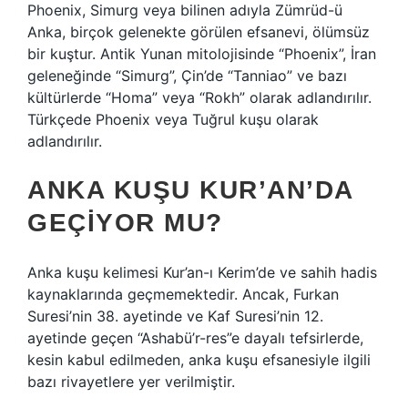
Phoenix, Simurg veya bilinen adıyla Zümrüd-ü
Anka, birçok gelenekte görülen efsanevi, ölümsüz
bir kuştur. Antik Yunan mitolojisinde “Phoenix”, İran
geleneğinde “Simurg”, Çin’de “Tanniao” ve bazı
kültürlerde “Homa” veya “Rokh” olarak adlandırılır.
Türkçede Phoenix veya Tuğrul kuşu olarak
adlandırılır.
ANKA KUŞU KUR’AN’DA
GEÇIYOR MU?
Anka kuşu kelimesi Kur’an-ı Kerim’de ve sahih hadis
kaynaklarında geçmemektedir. Ancak, Furkan
Suresi’nin 38. ayetinde ve Kaf Suresi’nin 12.
ayetinde geçen “Ashabü’r-res”e dayalı tefsirlerde,
kesin kabul edilmeden, anka kuşu efsanesiyle ilgili
bazı rivayetlere yer verilmiştir.