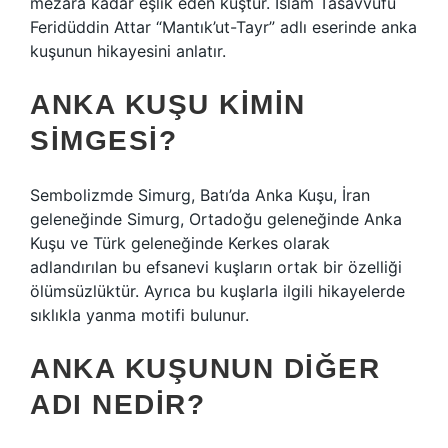
mezara kadar eşlik eden kuştur. İslam Tasavvufu
Feridüddin Attar “Mantık’ut-Tayr” adlı eserinde anka
kuşunun hikayesini anlatır.
ANKA KUŞU KIMIN
SIMGESI?
Sembolizmde Simurg, Batı’da Anka Kuşu, İran
geleneğinde Simurg, Ortadoğu geleneğinde Anka
Kuşu ve Türk geleneğinde Kerkes olarak
adlandırılan bu efsanevi kuşların ortak bir özelliği
ölümsüzlüktür. Ayrıca bu kuşlarla ilgili hikayelerde
sıklıkla yanma motifi bulunur.
ANKA KUŞUNUN DIĞER
ADI NEDIR?