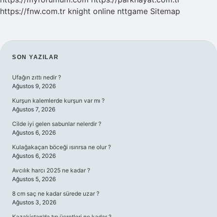
https://fnw.com.tr
knight online
nttgame
Sitemap
SIDEBAR
SON YAZILAR
Ufağın zıttı nedir ?
Ağustos 9, 2026
Kurşun kalemlerde kurşun var mı ?
Ağustos 7, 2026
Cilde iyi gelen sabunlar nelerdir ?
Ağustos 6, 2026
Kulağakaçan böceği ısırırsa ne olur ?
Ağustos 6, 2026
Avcılık harcı 2025 ne kadar ?
Ağustos 5, 2026
8 cm saç ne kadar sürede uzar ?
Ağustos 3, 2026
Kazakistan’da tıp ücretleri ne kadar ?