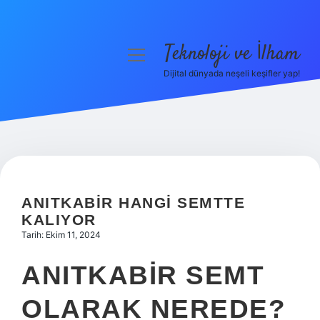
Teknoloji ve İlham
menüyü
aç
Dijital dünyada neşeli keşifler yap!
Anasayfa
Gizlilik Politikası
Yasal Uyarı
Hakkımızda
ANITKABIR HANGI SEMTTE
KALIYOR
Tarih: Ekim 11, 2024
ANITKABIR SEMT
OLARAK NEREDE?