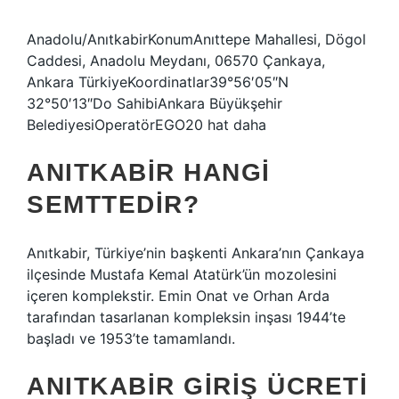
Anadolu/AnıtkabirKonumAnıttepe Mahallesi, Dögol
Caddesi, Anadolu Meydanı, 06570 Çankaya,
Ankara TürkiyeKoordinatlar39°56′05″N
32°50′13″Do SahibiAnkara Büyükşehir
BelediyesiOperatörEGO20 hat daha
ANITKABIR HANGI
SEMTTEDIR?
Anıtkabir, Türkiye’nin başkenti Ankara’nın Çankaya
ilçesinde Mustafa Kemal Atatürk’ün mozolesini
içeren komplekstir. Emin Onat ve Orhan Arda
tarafından tasarlanan kompleksin inşası 1944’te
başladı ve 1953’te tamamlandı.
ANITKABIR GIRIŞ ÜCRETI