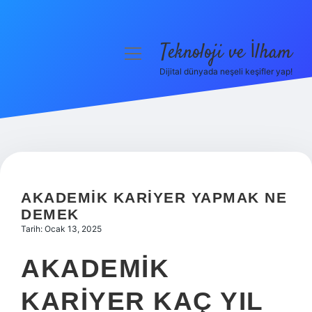
Teknoloji ve İlham
menüyü
aç
Dijital dünyada neşeli keşifler yap!
Anasayfa
Gizlilik Politikası
Yasal Uyarı
Hakkımızda
AKADEMIK KARIYER YAPMAK NE
DEMEK
Tarih: Ocak 13, 2025
AKADEMIK
KARIYER KAÇ YIL