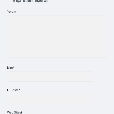
*
ile işaretlenmişlerdir
Yorum
İsim*
E-Posta*
Web Sitesi