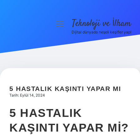
Teknoloji ve İlham
menüyü
aç
Dijital dünyada neşeli keşifler yap!
Anasayfa
Gizlilik Politikası
Yasal Uyarı
Hakkımızda
5 HASTALIK KAŞINTI YAPAR MI
Tarih: Eylül 14, 2024
5 HASTALIK
KAŞINTI YAPAR MI?