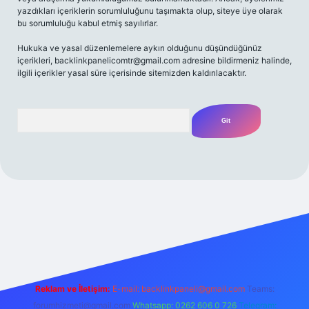
yazdıkları içeriklerin sorumluluğunu taşımakta olup, siteye üye olarak
bu sorumluluğu kabul etmiş sayılırlar.
Hukuka ve yasal düzenlemelere aykırı olduğunu düşündüğünüz
içerikleri,
backlinkpanelicomtr@gmail.com
adresine bildirmeniz halinde,
ilgili içerikler yasal süre içerisinde sitemizden kaldırılacaktır.
Arama
ncel giriş
ilbet güncel giriş
www.betexper.xyz/
Reklam ve İletişim:
E-mail:
backlinkpaneli@gmail.com
Teams:
forumhizmeti@gmail.com
Whatsapp: 0262 606 0 726
Telegram: