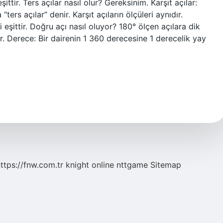
 eşittir. Ters açılar nasıl olur? Gereksinim. Karşıt açılar:
ters açılar” denir. Karşıt açıların ölçüleri aynıdır.
ri eşittir. Doğru açı nasıl oluyor? 180° ölçen açılara dik
ir. Derece: Bir dairenin 1 360 derecesine 1 derecelik yay
ttps://fnw.com.tr
knight online
nttgame
Sitemap