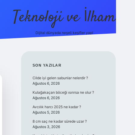
Teknoloji ve İlham
Dijital dünyada neşeli keşifler yap!
no güncel giriş
ilbet güncel giriş
www.betexper.xyz/
SIDEBAR
SON YAZILAR
Cilde iyi gelen sabunlar nelerdir ?
Ağustos 6, 2026
Kulağakaçan böceği ısırırsa ne olur ?
Ağustos 6, 2026
Avcılık harcı 2025 ne kadar ?
Ağustos 5, 2026
8 cm saç ne kadar sürede uzar ?
Ağustos 3, 2026