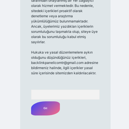
tarafından onaylanmış bir Yer Sağlayıcı
olarak hizmet vermektedir. Bu nedenle,
sitedeki içerikleri proaktif olarak
denetleme veya araştırma
yükümlülüğümüz bulunmamaktadır.
Ancak, üyelerimiz yazdıkları içeriklerin
sorumluluğunu taşımakta olup, siteye üye
olarak bu sorumluluğu kabul etmiş
sayılırlar.
Hukuka ve yasal düzenlemelere aykırı
olduğunu düşündüğünüz içerikleri,
backlinkpanelicomtr@gmail.com
adresine
bildirmeniz halinde, ilgili içerikler yasal
süre içerisinde sitemizden kaldırılacaktır.
Arama