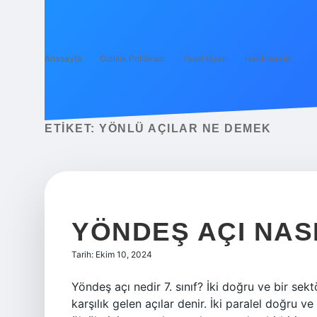
Anasayfa
Gizlilik Politikası
Yasal Uyarı
Hakkımızda
ETIKET:
YÖNLÜ AÇILAR NE DEMEK
YÖNDEŞ AÇI NAS
Tarih: Ekim 10, 2024
Yöndeş açı nedir 7. sınıf? İki doğru ve bir sek
karşılık gelen açılar denir. İki paralel doğru ve