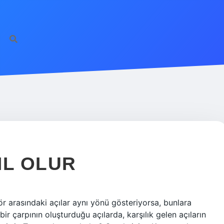
ilbet giriş
famecasi
IL OLUR
tör arasındaki açılar aynı yönü gösteriyorsa, bunlara
 bir çarpının oluşturduğu açılarda, karşılık gelen açıların