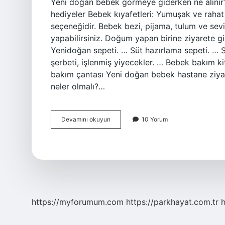
Yeni doğan bebek görmeye giderken ne alınır
hediyeler Bebek kıyafetleri: Yumuşak ve rahat
seçeneğidir. Bebek bezi, pijama, tulum ve sevi
yapabilirsiniz. Doğum yapan birine ziyarete gid
Yenidoğan sepeti. … Süt hazırlama sepeti. … S
şerbeti, işlenmiş yiyecekler. … Bebek bakım k
bakım çantası Yeni doğan bebek hastane ziyar
neler olmalı?…
Yeni
Devamını okuyun
10 Yorum
Doğan
Bebek
Ziyaretine
Giderken
Ne
Alınır
https://myforumum.com
https://parkhayat.com.tr
h