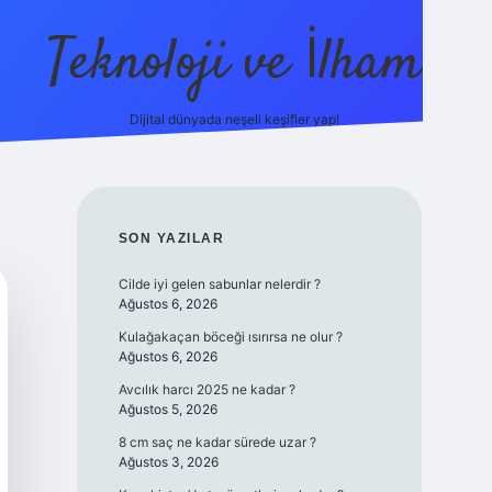
Teknoloji ve İlham
Dijital dünyada neşeli keşifler yap!
ino güncel giriş
ilbet güncel giriş
www.betexper.xyz/
SIDEBAR
SON YAZILAR
Cilde iyi gelen sabunlar nelerdir ?
Ağustos 6, 2026
Kulağakaçan böceği ısırırsa ne olur ?
Ağustos 6, 2026
Avcılık harcı 2025 ne kadar ?
Ağustos 5, 2026
8 cm saç ne kadar sürede uzar ?
Ağustos 3, 2026