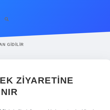
ilbet giriş
famecas
N GIDILIR
EK ZIYARETINE
INIR