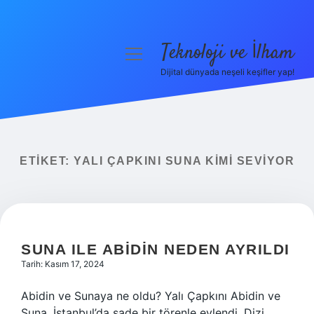
Teknoloji ve İlham
menüyü
aç
Dijital dünyada neşeli keşifler yap!
Anasayfa
Gizlilik Politikası
Yasal Uyarı
ETIKET:
YALI ÇAPKINI SUNA KIMI SEVIYOR
Hakkımızda
SUNA ILE ABIDIN NEDEN AYRILDI
Tarih: Kasım 17, 2024
Abidin ve Sunaya ne oldu? Yalı Çapkını Abidin ve
Suna, İstanbul’da sade bir törenle evlendi. Dizi