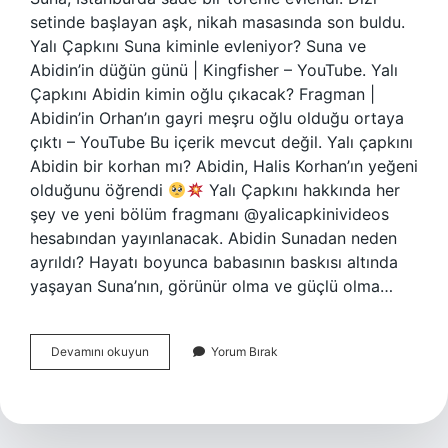
setinde başlayan aşk, nikah masasında son buldu.
Yalı Çapkını Suna kiminle evleniyor? Suna ve
Abidin’in düğün günü | Kingfisher – YouTube. Yalı
Çapkını Abidin kimin oğlu çıkacak? Fragman |
Abidin’in Orhan’ın gayri meşru oğlu olduğu ortaya
çıktı – YouTube Bu içerik mevcut değil. Yalı çapkını
Abidin bir korhan mı? Abidin, Halis Korhan’ın yeğeni
olduğunu öğrendi
Yalı Çapkını hakkında her
şey ve yeni bölüm fragmanı @yalicapkinivideos
hesabından yayınlanacak. Abidin Sunadan neden
ayrıldı? Hayatı boyunca babasının baskısı altında
yaşayan Suna’nın, görünür olma ve güçlü olma…
Suna
Devamını okuyun
Yorum Bırak
Ile
Abidin
Neden
Ayrıldı