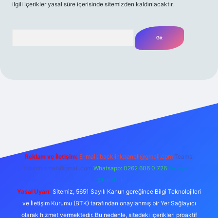
ilgili içerikler yasal süre içerisinde sitemizden kaldırılacaktır.
Arama
/
Reklam ve İletişim:
E-mail:
backlinkpaneli@gmail.com
Teams:
forumhizmeti@gmail.com
Whatsapp: 0262 606 0 726
Telegram:
@karabul
Yasal Uyarı:
Sitemiz, 5651 Sayılı Kanun gereğince Bilgi Teknolojileri
ve İletişim Kurumu (BTK) tarafından onaylanmış bir Yer Sağlayıcı
olarak hizmet vermektedir. Bu nedenle, sitedeki içerikleri proaktif