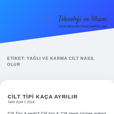
Teknoloji ve İlham
menüyü
aç
Dijital dünyada neşeli keşifler yap!
Anasayfa
Gizlilik Politikası
Yasal Uyarı
ETIKET:
YAĞLI VE KARMA CILT NASIL
OLUR
Hakkımızda
CILT TIPI KAÇA AYRILIR
Tarih: Eylül 7, 2024
Cilt Tipi 4 nedir? Cilt tipi 4: Cilt rengi (güneş ışığına