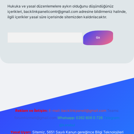
Hukuka ve yasal düzenlemelere aykırı olduğunu düşündüğünüz
içerikleri,
backlinkpanelicomtr@gmail.com
adresine bildirmeniz halinde,
ilgili içerikler yasal süre içerisinde sitemizden kaldırılacaktır.
Arama
z/
Reklam ve İletişim:
E-mail:
backlinkpaneli@gmail.com
Teams:
forumhizmeti@gmail.com
Whatsapp: 0262 606 0 726
Telegram:
@karabul
Yasal Uyarı:
Sitemiz, 5651 Sayılı Kanun gereğince Bilgi Teknolojileri