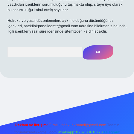
yazdıkları içeriklerin sorumluluğunu taşımakta olup, siteye üye olarak
bu sorumluluğu kabul etmiş sayılırlar.
Hukuka ve yasal düzenlemelere aykırı olduğunu düşündüğünüz
içerikleri,
backlinkpanelicomtr@gmail.com
adresine bildirmeniz halinde,
ilgili içerikler yasal süre içerisinde sitemizden kaldırılacaktır.
Arama
.xyz/
Reklam ve İletişim:
E-mail:
backlinkpaneli@gmail.com
Teams:
forumhizmeti@gmail.com
Whatsapp: 0262 606 0 726
Telegram: