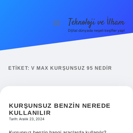
Teknoloji ve İlham
menüyü
aç
Dijital dünyada neşeli keşifler yap!
Anasayfa
Gizlilik Politikası
Yasal Uyarı
ETIKET:
V MAX KURŞUNSUZ 95 NEDIR
Hakkımızda
KURŞUNSUZ BENZIN NEREDE
KULLANILIR
Tarih: Aralık 23, 2024
Kurşunsuz benzin hangi araçlarda kullanılır?