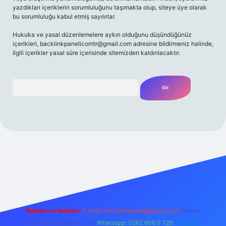
yazdıkları içeriklerin sorumluluğunu taşımakta olup, siteye üye olarak
bu sorumluluğu kabul etmiş sayılırlar.
Hukuka ve yasal düzenlemelere aykırı olduğunu düşündüğünüz
içerikleri,
backlinkpanelicomtr@gmail.com
adresine bildirmeniz halinde,
ilgili içerikler yasal süre içerisinde sitemizden kaldırılacaktır.
Arama
/
Reklam ve İletişim:
E-mail:
backlinkpaneli@gmail.com
Teams:
forumhizmeti@gmail.com
Whatsapp: 0262 606 0 726
Telegram: