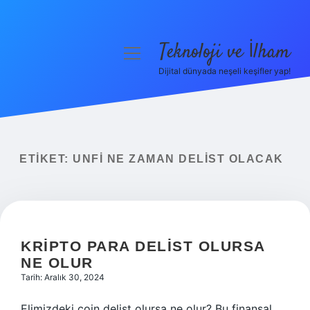
Teknoloji ve İlham
menüyü
aç
Dijital dünyada neşeli keşifler yap!
Anasayfa
Gizlilik Politikası
Yasal Uyarı
ETIKET:
UNFI NE ZAMAN DELIST OLACAK
Hakkımızda
KRIPTO PARA DELIST OLURSA
NE OLUR
Tarih: Aralık 30, 2024
Elimizdeki coin delist olursa ne olur? Bu finansal