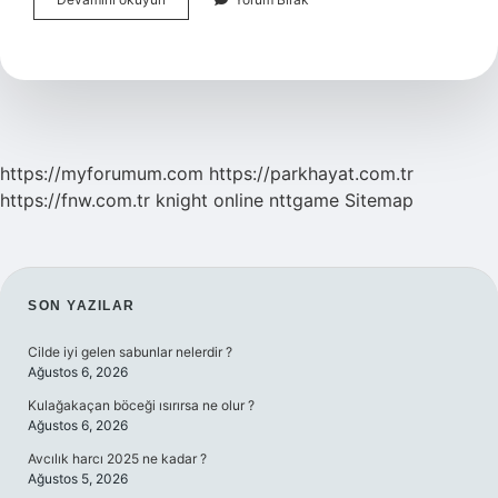
Para
Delist
Olursa
Ne
Olur
https://myforumum.com
https://parkhayat.com.tr
https://fnw.com.tr
knight online
nttgame
Sitemap
SIDEBAR
SON YAZILAR
Cilde iyi gelen sabunlar nelerdir ?
Ağustos 6, 2026
Kulağakaçan böceği ısırırsa ne olur ?
Ağustos 6, 2026
Avcılık harcı 2025 ne kadar ?
Ağustos 5, 2026