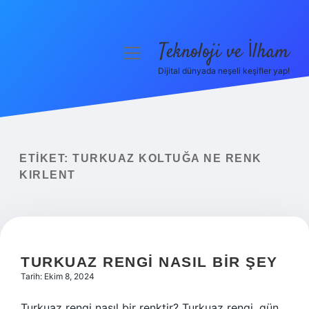
Teknoloji ve İlham
menüyü
aç
Dijital dünyada neşeli keşifler yap!
Anasayfa
Gizlilik Politikası
Yasal Uyarı
ETIKET:
TURKUAZ KOLTUĞA NE RENK
KIRLENT
Hakkımızda
TURKUAZ RENGI NASIL BIR ŞEY
Tarih: Ekim 8, 2024
Turkuaz rengi nasıl bir renktir? Turkuaz rengi, gün