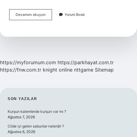
Türkiyenin
Devamını okuyun
Yorum Bırak
En
Yüksek
Dağları
Nerede
https://myforumum.com
https://parkhayat.com.tr
https://fnw.com.tr
knight online
nttgame
Sitemap
SIDEBAR
SON YAZILAR
Kurşun kalemlerde kurşun var mı ?
Ağustos 7, 2026
Cilde iyi gelen sabunlar nelerdir ?
Ağustos 6, 2026