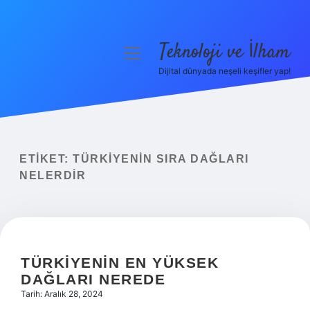
Teknoloji ve İlham
menüyü
aç
Dijital dünyada neşeli keşifler yap!
Anasayfa
Gizlilik Politikası
Yasal Uyarı
ETIKET:
TÜRKIYENIN SIRA DAĞLARI
NELERDIR
Hakkımızda
TÜRKIYENIN EN YÜKSEK
DAĞLARI NEREDE
Tarih: Aralık 28, 2024