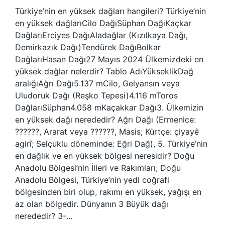
Türkiye’nin en yüksek dağları hangileri? Türkiye’nin
en yüksek dağlarıCilo DağıSüphan DağıKaçkar
DağlarıErciyes DağıAladağlar (Kızılkaya Dağı,
Demirkazık Dağı)Tendürek DağıBolkar
DağlarıHasan Dağı27 Mayıs 2024 Ülkemizdeki en
yüksek dağlar nelerdir? Tablo AdıYükseklikDağ
aralığıAğrı Dağı5.137 mCilo, Gelyansın veya
Uludoruk Dağı (Reşko Tepesi)4.116 mToros
DağlarıSüphan4.058 mKaçakkar Dağı3. Ülkemizin
en yüksek dağı nerededir? Ağrı Dağı (Ermenice:
??????, Ararat veya ??????, Masis; Kürtçe: çiyayê
agirî; Selçuklu döneminde: Eğri Dağ), 5. Türkiye’nin
en dağlık ve en yüksek bölgesi neresidir? Doğu
Anadolu Bölgesi’nin İlleri ve Rakımları; Doğu
Anadolu Bölgesi, Türkiye’nin yedi coğrafi
bölgesinden biri olup, rakımı en yüksek, yağışı en
az olan bölgedir. Dünyanın 3 Büyük dağı
nerededir? 3-…