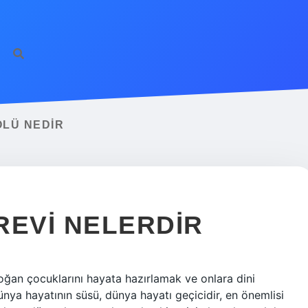
ilbet giriş
famecasi
LÜ NEDIR
REVI NELERDIR
doğan çocuklarını hayata hazırlamak ve onlara dini
ya hayatının süsü, dünya hayatı geçicidir, en önemlisi