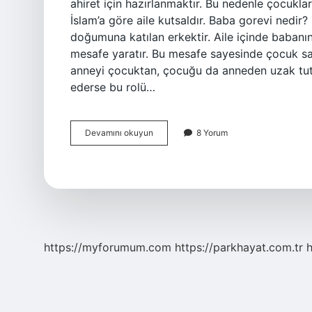
ahiret için hazırlanmaktır. Bu nedenle çocukla
İslam’a göre aile kutsaldır. Baba gorevi nedi
doğumuna katılan erkektir. Aile içinde babanın
mesafe yaratır. Bu mesafe sayesinde çocuk sağl
anneyi çocuktan, çocuğu da anneden uzak tutar
ederse bu rolü…
Bir
Devamını okuyun
8 Yorum
Babanın
Görevi
Nelerdir
https://myforumum.com
https://parkhayat.com.tr
h