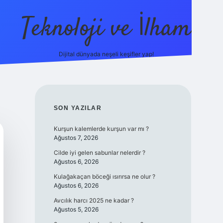
Teknoloji ve İlham
Dijital dünyada neşeli keşifler yap!
no güncel giriş
ilbet güncel giriş
www.betexper.xyz/
SIDEBAR
SON YAZILAR
Kurşun kalemlerde kurşun var mı ?
Ağustos 7, 2026
Cilde iyi gelen sabunlar nelerdir ?
Ağustos 6, 2026
Kulağakaçan böceği ısırırsa ne olur ?
Ağustos 6, 2026
Avcılık harcı 2025 ne kadar ?
Ağustos 5, 2026