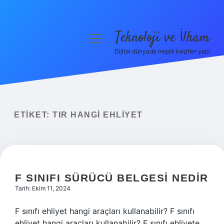
Teknoloji ve İlham
menüyü
aç
Dijital dünyada neşeli keşifler yap!
Anasayfa
Gizlilik Politikası
Yasal Uyarı
ETIKET:
TIR HANGI EHLIYET
Hakkımızda
F SINIFI SÜRÜCÜ BELGESI NEDIR
Tarih: Ekim 11, 2024
F sınıfı ehliyet hangi araçları kullanabilir? F sınıfı
ehliyet hangi araçları kullanabilir? F sınıfı ehliyete