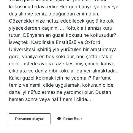
kokusunu tedavi edin: Her gün banyo yapın veya
duş alın ve temiz olduğundan emin olun.
Gözeneklerinize nüfuz edebilecek güçlü kokulu
yiyeceklerden kaçının. … Koltuk altlarınızı kuru
tutun. Dünyanın en güzel kokusu ne kokusudur?
İsveç’teki Karolinska Enstitüsü ve Oxford
Üniversitesi işbirliğiyle yürütülen bir araştırmaya
göre, vanilya en hoş kokudur, onu şeftali takip
eder. Listede ayrıca taze kesilmiş çimen, kahve,
çikolata ve deniz gibi kokular da yer almaktadır.
Kalıcı güzel kokmak için ne yapmalı? Parfümü
temiz ve nemli cilde uygulamak, kokunun cilde
daha iyi nüfuz etmesine yardımcı olur. Duştan
hemen sonra veya hafif nemli cilde…
Güzel
Devamını okuyun
Yorum Bırak
Koku
Nasıl