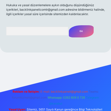
Hukuka ve yasal düzenlemelere aykırı olduğunu düşündüğünüz
içerikleri,
backlinkpanelicomtr@gmail.com
adresine bildirmeniz halinde,
ilgili içerikler yasal süre içerisinde sitemizden kaldırılacaktır.
Arama
/
Reklam ve İletişim:
E-mail:
backlinkpaneli@gmail.com
Teams:
forumhizmeti@gmail.com
Whatsapp: 0262 606 0 726
Telegram:
@karabul
Yasal Uyarı:
Sitemiz, 5651 Sayılı Kanun gereğince Bilgi Teknolojileri