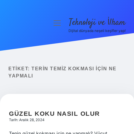
Teknoloji ve İlham
menüyü
aç
Dijital dünyada neşeli keşifler yap!
Anasayfa
Gizlilik Politikası
Yasal Uyarı
ETIKET:
TERIN TEMIZ KOKMASI IÇIN NE
YAPMALI
Hakkımızda
GÜZEL KOKU NASIL OLUR
Tarih: Aralık 28, 2024
Tenin güzel kokması için ne yapmalı? Vücut