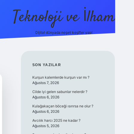
Teknoloji ve İlham
Dijital dünyada neşeli keşifler yap!
ino güncel giriş
ilbet güncel giriş
www.betexper.xyz/
SIDEBAR
SON YAZILAR
Kurşun kalemlerde kurşun var mı ?
Ağustos 7, 2026
Cilde iyi gelen sabunlar nelerdir ?
Ağustos 6, 2026
Kulağakaçan böceği ısırırsa ne olur ?
Ağustos 6, 2026
Avcılık harcı 2025 ne kadar ?
Ağustos 5, 2026