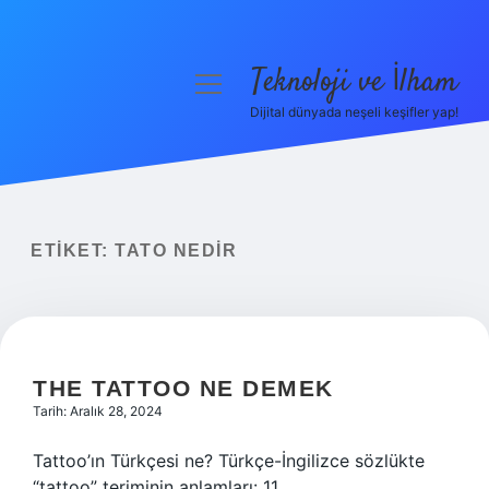
Teknoloji ve İlham
menüyü
aç
Dijital dünyada neşeli keşifler yap!
Anasayfa
Gizlilik Politikası
Yasal Uyarı
ETIKET:
TATO NEDIR
Hakkımızda
THE TATTOO NE DEMEK
Tarih: Aralık 28, 2024
Tattoo’ın Türkçesi ne? Türkçe-İngilizce sözlükte
“tattoo” teriminin anlamları: 11