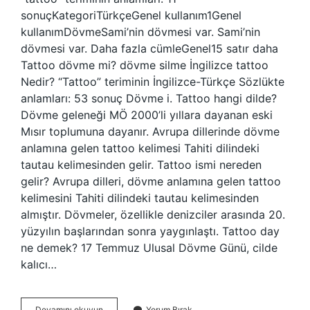
sonuçKategoriTürkçeGenel kullanım1Genel
kullanımDövmeSami’nin dövmesi var. Sami’nin
dövmesi var. Daha fazla cümleGenel15 satır daha
Tattoo dövme mi? dövme silme İngilizce tattoo
Nedir? “Tattoo” teriminin İngilizce-Türkçe Sözlükte
anlamları: 53 sonuç Dövme i. Tattoo hangi dilde?
Dövme geleneği MÖ 2000’li yıllara dayanan eski
Mısır toplumuna dayanır. Avrupa dillerinde dövme
anlamına gelen tattoo kelimesi Tahiti dilindeki
tautau kelimesinden gelir. Tattoo ismi nereden
gelir? Avrupa dilleri, dövme anlamına gelen tattoo
kelimesini Tahiti dilindeki tautau kelimesinden
almıştır. Dövmeler, özellikle denizciler arasında 20.
yüzyılın başlarından sonra yaygınlaştı. Tattoo day
ne demek? 17 Temmuz Ulusal Dövme Günü, cilde
kalıcı…
The
Devamını okuyun
Yorum Bırak