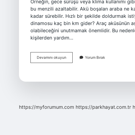
Örneğin, gece sürüşü veya klima kullanımı gib
bu menzili azaltabilir. Akü boşalan araba ne k
kadar sürebilir. Hızlı bir şekilde doldurmak ist
dinamosu kaç bin km gider? Araç aküsünün aş
olabileceğini unutmamak önemlidir. Bu nedenle
kişilerden yardım…
Tam
Devamını okuyun
Yorum Bırak
Dolu
Akü
Kaç
Km
Gider
https://myforumum.com
https://parkhayat.com.tr
h