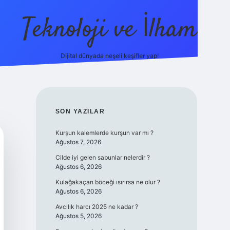
Teknoloji ve İlham
Dijital dünyada neşeli keşifler yap!
no güncel giriş
ilbet güncel giriş
www.betexper.xyz/
SIDEBAR
SON YAZILAR
Kurşun kalemlerde kurşun var mı ?
Ağustos 7, 2026
Cilde iyi gelen sabunlar nelerdir ?
Ağustos 6, 2026
Kulağakaçan böceği ısırırsa ne olur ?
Ağustos 6, 2026
Avcılık harcı 2025 ne kadar ?
Ağustos 5, 2026