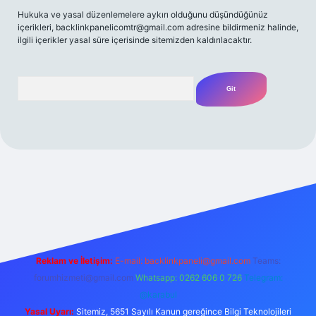
Hukuka ve yasal düzenlemelere aykırı olduğunu düşündüğünüz
içerikleri,
backlinkpanelicomtr@gmail.com
adresine bildirmeniz halinde,
ilgili içerikler yasal süre içerisinde sitemizden kaldırılacaktır.
Arama
/
Reklam ve İletişim:
E-mail:
backlinkpaneli@gmail.com
Teams:
forumhizmeti@gmail.com
Whatsapp: 0262 606 0 726
Telegram:
@karabul
Yasal Uyarı:
Sitemiz, 5651 Sayılı Kanun gereğince Bilgi Teknolojileri