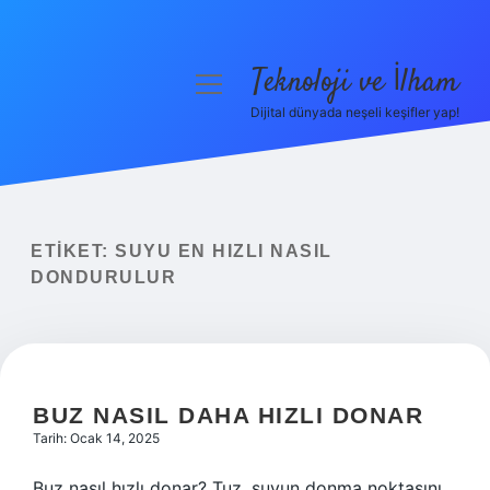
Teknoloji ve İlham
menüyü
aç
Dijital dünyada neşeli keşifler yap!
Anasayfa
Gizlilik Politikası
Yasal Uyarı
ETIKET:
SUYU EN HIZLI NASIL
DONDURULUR
Hakkımızda
BUZ NASIL DAHA HIZLI DONAR
Tarih: Ocak 14, 2025
Buz nasıl hızlı donar? Tuz, suyun donma noktasını