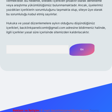
vermektedir. Bu nedenle, sitedeki içerikleri proaktif olarak denetleme
veya araştırma yükümlülüğümüz bulunmamaktadır. Ancak, üyelerimiz
yazdıkları içeriklerin sorumluluğunu taşımakta olup, siteye üye olarak
bu sorumluluğu kabul etmiş sayılırlar.
Hukuka ve yasal düzenlemelere aykırı olduğunu düşündüğünüz
içerikleri,
backlinkpanelicomtr@gmail.com
adresine bildirmeniz halinde,
ilgili içerikler yasal süre içerisinde sitemizden kaldırılacaktır.
Arama
z/
Reklam ve İletişim:
E-mail:
backlinkpaneli@gmail.com
Teams: