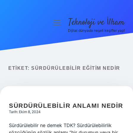
Teknoloji ve İlham
menüyü
aç
Dijital dünyada neşeli keşifler yap!
Anasayfa
Gizlilik Politikası
Yasal Uyarı
ETIKET:
SÜRDÜRÜLEBILIR EĞITIM NEDIR
Hakkımızda
SÜRDÜRÜLEBILIR ANLAMI NEDIR
Tarih: Ekim 8, 2024
Sürdürülebilir ne demek TDK? Sürdürülebilirlik
sözcüğünün sözlük anlamı “bir durumun veya bir