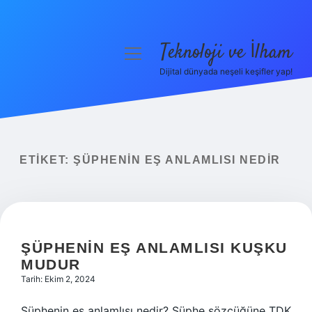
Teknoloji ve İlham
menüyü
aç
Dijital dünyada neşeli keşifler yap!
Anasayfa
Gizlilik Politikası
Yasal Uyarı
ETIKET:
ŞÜPHENIN EŞ ANLAMLISI NEDIR
Hakkımızda
ŞÜPHENIN EŞ ANLAMLISI KUŞKU
MUDUR
Tarih: Ekim 2, 2024
Şüphenin eş anlamlısı nedir? Şüphe sözcüğüne TDK