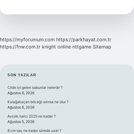
Anlamlısı
Kuşku
Mudur
https://myforumum.com
https://parkhayat.com.tr
https://fnw.com.tr
knight online
nttgame
Sitemap
SIDEBAR
SON YAZILAR
Cilde iyi gelen sabunlar nelerdir ?
Ağustos 6, 2026
Kulağakaçan böceği ısırırsa ne olur ?
Ağustos 6, 2026
Avcılık harcı 2025 ne kadar ?
Ağustos 5, 2026
8 cm saç ne kadar sürede uzar ?