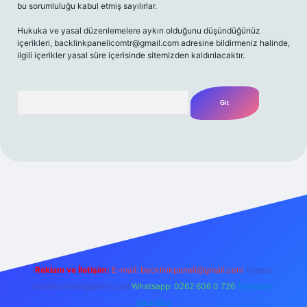
bu sorumluluğu kabul etmiş sayılırlar.
Hukuka ve yasal düzenlemelere aykırı olduğunu düşündüğünüz
içerikleri,
backlinkpanelicomtr@gmail.com
adresine bildirmeniz halinde,
ilgili içerikler yasal süre içerisinde sitemizden kaldırılacaktır.
Arama
yz/
Reklam ve İletişim:
E-mail:
backlinkpaneli@gmail.com
Teams:
forumhizmeti@gmail.com
Whatsapp: 0262 606 0 726
Telegram:
@karabul