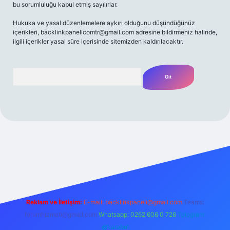
bu sorumluluğu kabul etmiş sayılırlar.
Hukuka ve yasal düzenlemelere aykırı olduğunu düşündüğünüz
içerikleri,
backlinkpanelicomtr@gmail.com
adresine bildirmeniz halinde,
ilgili içerikler yasal süre içerisinde sitemizden kaldırılacaktır.
Arama
z/
Reklam ve İletişim:
E-mail:
backlinkpaneli@gmail.com
Teams:
forumhizmeti@gmail.com
Whatsapp: 0262 606 0 726
Telegram:
@karabul