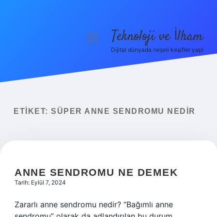
Teknoloji ve İlham
menüyü
aç
Dijital dünyada neşeli keşifler yap!
Anasayfa
Gizlilik Politikası
Yasal Uyarı
ETIKET:
SÜPER ANNE SENDROMU NEDIR
Hakkımızda
ANNE SENDROMU NE DEMEK
Tarih: Eylül 7, 2024
Zararlı anne sendromu nedir? “Bağımlı anne
sendromu” olarak da adlandırılan bu durum,