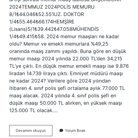
2024TEMMUZ 2024POLİS MEMURU
8/1₺44.046₺52.551UZ. DOKTOR
1/4₺55.464₺66.174HEMŞİRE
(Lisans)5/1₺39.442₺47.058MÜHENDİS
1/4₺49.415₺58. 2024 memur maaşları ne kadar
oldu? Memur ve emekli memurlara %49,25
oranında maaş zammı yapıldı. Buna göre en düşük
memur maaşı 2024 yılında 22.000 TL’den 34.215
TL’ye çıktı. En düşük memur emekli maaşı ise 9.876
liradan 14.739 liraya çıktı. Emniyet müdürü maaşı
ne kadar 2024? Verilere göre 2024 yılından
itibaren 4. sınıf polis şefi ortalama aylık 77.000 TL
maaş alacak. 2024 yılında 4. sınıf polis şefi en
düşük maaşı 50.000 TL alırken, en yüksek maaşı
125.000 TL olacak.…
8
Devamını okuyun
Yorum Bırak
1