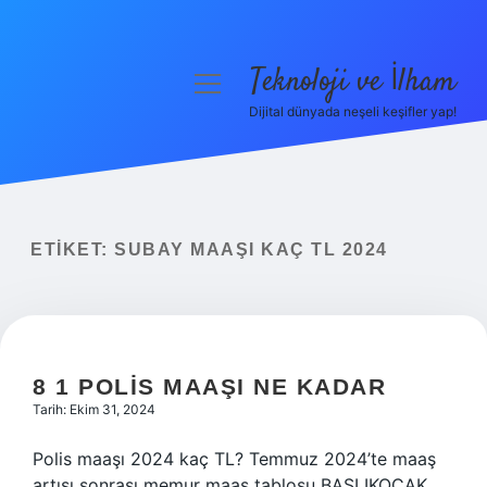
Teknoloji ve İlham
menüyü
aç
Dijital dünyada neşeli keşifler yap!
Anasayfa
Gizlilik Politikası
Yasal Uyarı
ETIKET:
SUBAY MAAŞI KAÇ TL 2024
Hakkımızda
8 1 POLIS MAAŞI NE KADAR
Tarih: Ekim 31, 2024
Polis maaşı 2024 kaç TL? Temmuz 2024’te maaş
artışı sonrası memur maaş tablosu BAŞLIKOCAK