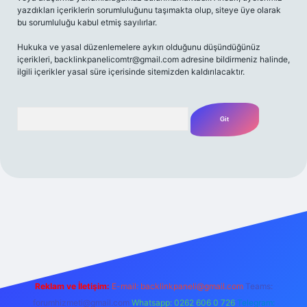
yazdıkları içeriklerin sorumluluğunu taşımakta olup, siteye üye olarak
bu sorumluluğu kabul etmiş sayılırlar.
Hukuka ve yasal düzenlemelere aykırı olduğunu düşündüğünüz
içerikleri,
backlinkpanelicomtr@gmail.com
adresine bildirmeniz halinde,
ilgili içerikler yasal süre içerisinde sitemizden kaldırılacaktır.
Arama
z/
Reklam ve İletişim:
E-mail:
backlinkpaneli@gmail.com
Teams:
forumhizmeti@gmail.com
Whatsapp: 0262 606 0 726
Telegram: