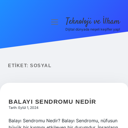
Teknoloji ve İlham
menüyü
aç
Dijital dünyada neşeli keşifler yap!
Anasayfa
Gizlilik Politikası
Yasal Uyarı
ETIKET:
SOSYAL
Hakkımızda
BALAYI SENDROMU NEDIR
Tarih: Eylül 1, 2024
Balayı Sendromu Nedir? Balayı Sendromu, nüfusun
büyük bir kısmını etkileyen bir durumdur. İnsanların