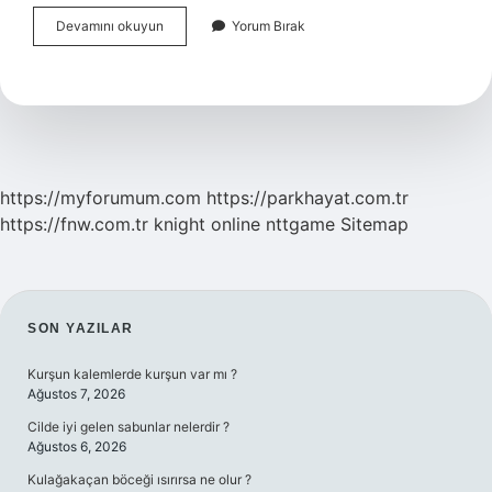
Kırmızı
Devamını okuyun
Yorum Bırak
Ve
Siyah
Karışımı
Hangi
Renk
Olur
https://myforumum.com
https://parkhayat.com.tr
https://fnw.com.tr
knight online
nttgame
Sitemap
SIDEBAR
SON YAZILAR
Kurşun kalemlerde kurşun var mı ?
Ağustos 7, 2026
Cilde iyi gelen sabunlar nelerdir ?
Ağustos 6, 2026
Kulağakaçan böceği ısırırsa ne olur ?