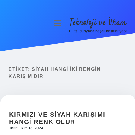
Teknoloji ve İlham
menüyü
aç
Dijital dünyada neşeli keşifler yap!
Anasayfa
Gizlilik Politikası
Yasal Uyarı
ETIKET:
SIYAH HANGI IKI RENGIN
KARIŞIMIDIR
Hakkımızda
KIRMIZI VE SIYAH KARIŞIMI
HANGI RENK OLUR
Tarih: Ekim 13, 2024