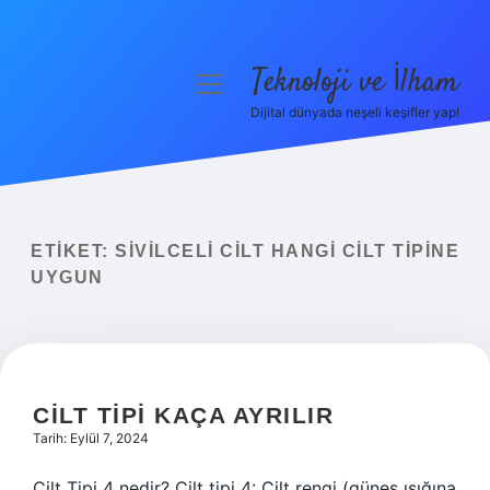
Teknoloji ve İlham
menüyü
aç
Dijital dünyada neşeli keşifler yap!
Anasayfa
Gizlilik Politikası
Yasal Uyarı
ETIKET:
SIVILCELI CILT HANGI CILT TIPINE
UYGUN
Hakkımızda
CILT TIPI KAÇA AYRILIR
Tarih: Eylül 7, 2024
Cilt Tipi 4 nedir? Cilt tipi 4: Cilt rengi (güneş ışığına