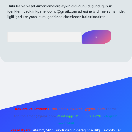
Hukuka ve yasal düzenlemelere aykırı olduğunu düşündüğünüz
içerikleri,
backlinkpanelicomtr@gmail.com
adresine bildirmeniz halinde,
ilgili içerikler yasal süre içerisinde sitemizden kaldırılacaktır.
Arama
/
Reklam ve İletişim:
E-mail:
backlinkpaneli@gmail.com
Teams:
forumhizmeti@gmail.com
Whatsapp: 0262 606 0 726
Telegram:
@karabul
Yasal Uyarı:
Sitemiz, 5651 Sayılı Kanun gereğince Bilgi Teknolojileri