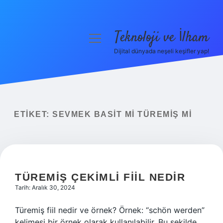
Teknoloji ve İlham
menüyü
aç
Dijital dünyada neşeli keşifler yap!
Anasayfa
Gizlilik Politikası
Yasal Uyarı
ETIKET:
SEVMEK BASIT MI TÜREMIŞ MI
Hakkımızda
TÜREMIŞ ÇEKIMLI FIIL NEDIR
Tarih: Aralık 30, 2024
Türemiş fiil nedir ve örnek? Örnek: “schön werden”
kelimesi bir örnek olarak kullanılabilir. Bu şekilde