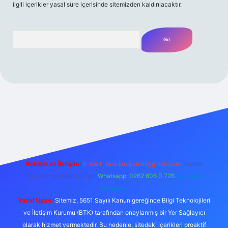
ilgili içerikler yasal süre içerisinde sitemizden kaldırılacaktır.
Arama
/
Reklam ve İletişim:
E-mail:
backlinkpaneli@gmail.com
Teams:
forumhizmeti@gmail.com
Whatsapp: 0262 606 0 726
Telegram:
@karabul
Yasal Uyarı:
Sitemiz, 5651 Sayılı Kanun gereğince Bilgi Teknolojileri
ve İletişim Kurumu (BTK) tarafından onaylanmış bir Yer Sağlayıcı
olarak hizmet vermektedir. Bu nedenle, sitedeki içerikleri proaktif