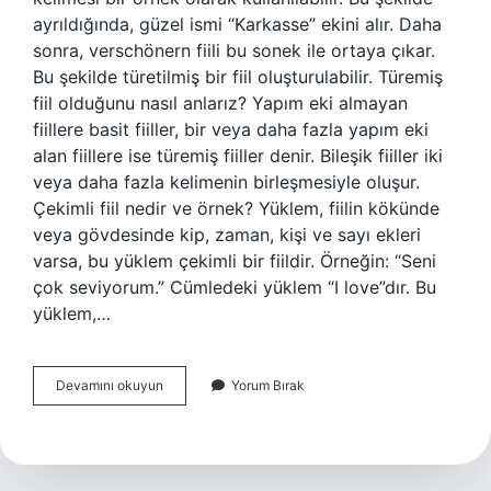
ayrıldığında, güzel ismi “Karkasse” ekini alır. Daha
sonra, verschönern fiili bu sonek ile ortaya çıkar.
Bu şekilde türetilmiş bir fiil oluşturulabilir. Türemiş
fiil olduğunu nasıl anlarız? Yapım eki almayan
fiillere basit fiiller, bir veya daha fazla yapım eki
alan fiillere ise türemiş fiiller denir. Bileşik fiiller iki
veya daha fazla kelimenin birleşmesiyle oluşur.
Çekimli fiil nedir ve örnek? Yüklem, fiilin kökünde
veya gövdesinde kip, zaman, kişi ve sayı ekleri
varsa, bu yüklem çekimli bir fiildir. Örneğin: “Seni
çok seviyorum.” Cümledeki yüklem “I love”dır. Bu
yüklem,…
Türemiş
Devamını okuyun
Yorum Bırak
Çekimli
Fiil
Nedir