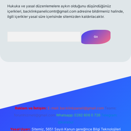
Hukuka ve yasal düzenlemelere aykırı olduğunu düşündüğünüz
içerikleri,
backlinkpanelicomtr@gmail.com
adresine bildirmeniz halinde,
ilgili içerikler yasal süre içerisinde sitemizden kaldırılacaktır.
Arama
z/
Reklam ve İletişim:
E-mail:
backlinkpaneli@gmail.com
Teams:
forumhizmeti@gmail.com
Whatsapp: 0262 606 0 726
Telegram:
@karabul
Yasal Uyarı:
Sitemiz, 5651 Sayılı Kanun gereğince Bilgi Teknolojileri