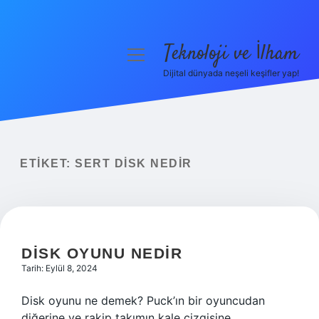
Teknoloji ve İlham
menüyü
aç
Dijital dünyada neşeli keşifler yap!
Anasayfa
Gizlilik Politikası
Yasal Uyarı
ETIKET:
SERT DISK NEDIR
Hakkımızda
DISK OYUNU NEDIR
Tarih: Eylül 8, 2024
Disk oyunu ne demek? Puck’ın bir oyuncudan
diğerine ve rakip takımın kale çizgisine