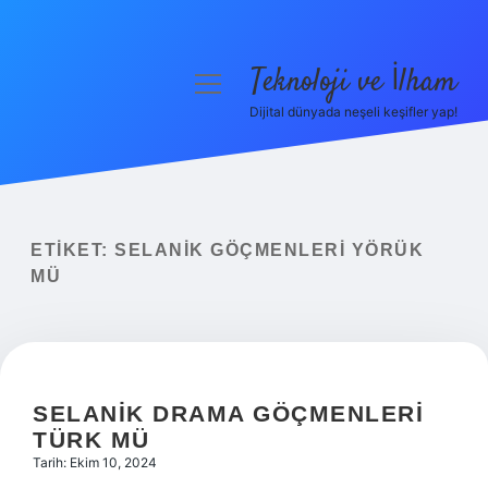
Teknoloji ve İlham
menüyü
aç
Dijital dünyada neşeli keşifler yap!
Anasayfa
Gizlilik Politikası
Yasal Uyarı
ETIKET:
SELANIK GÖÇMENLERI YÖRÜK
MÜ
Hakkımızda
SELANIK DRAMA GÖÇMENLERI
TÜRK MÜ
Tarih: Ekim 10, 2024