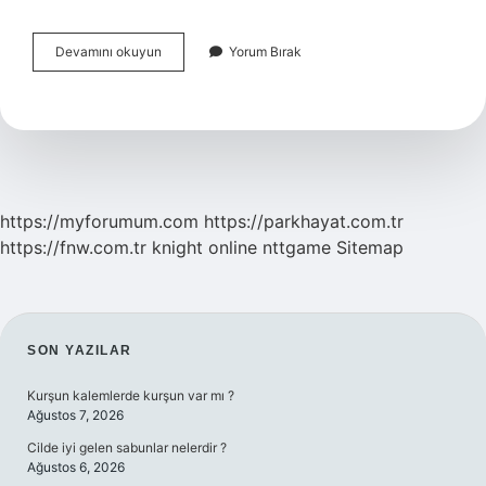
Selanik
Devamını okuyun
Yorum Bırak
Drama
Göçmenleri
Türk
Mü
https://myforumum.com
https://parkhayat.com.tr
https://fnw.com.tr
knight online
nttgame
Sitemap
SIDEBAR
SON YAZILAR
Kurşun kalemlerde kurşun var mı ?
Ağustos 7, 2026
Cilde iyi gelen sabunlar nelerdir ?
Ağustos 6, 2026