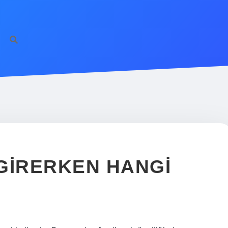
ilbet giriş
famecas
R
 GIRERKEN HANGI