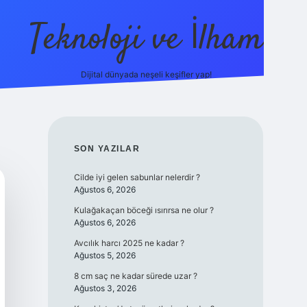
Teknoloji ve İlham
Dijital dünyada neşeli keşifler yap!
ino güncel giriş
ilbet güncel giriş
www.betexper.xyz/
SIDEBAR
SON YAZILAR
Cilde iyi gelen sabunlar nelerdir ?
Ağustos 6, 2026
Kulağakaçan böceği ısırırsa ne olur ?
Ağustos 6, 2026
Avcılık harcı 2025 ne kadar ?
Ağustos 5, 2026
8 cm saç ne kadar sürede uzar ?
Ağustos 3, 2026