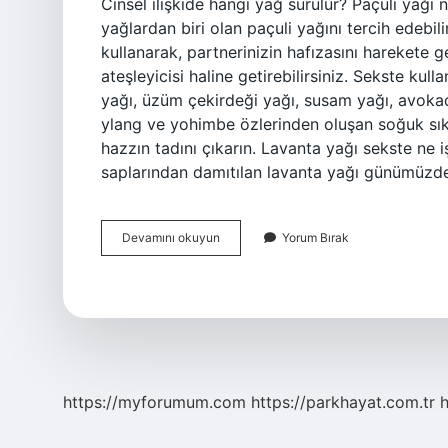
Cinsel ilişkide hangi yağ sürülür? Paçuli yağı n
yağlardan biri olan paçuli yağını tercih edebil
kullanarak, partnerinizin hafızasını harekete geç
ateşleyicisi haline getirebilirsiniz. Sekste k
yağı, üzüm çekirdeği yağı, susam yağı, avokado
ylang ve yohimbe özlerinden oluşan soğuk sıkı
hazzın tadını çıkarın. Lavanta yağı sekste ne 
saplarından damıtılan lavanta yağı günümüzde
Cinsel
Devamını okuyun
Yorum Bırak
Ilişkiye
Girerken
Hangi
Yağ
Kullanılır
https://myforumum.com
https://parkhayat.com.tr
h