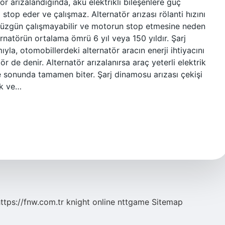
 arızalandığında, akü elektrikli bileşenlere güç
z stop eder ve çalışmaz. Alternatör arızası rölanti hızını
i düzgün çalışmayabilir ve motorun stop etmesine neden
ernatörün ortalama ömrü 6 yıl veya 150 yıldır. Şarj
ıyla, otomobillerdeki alternatör aracın enerji ihtiyacını
 de denir. Alternatör arızalanırsa araç yeterli elektrik
 sonunda tamamen biter. Şarj dinamosu arızası çekişi
ak ve…
ttps://fnw.com.tr
knight online
nttgame
Sitemap