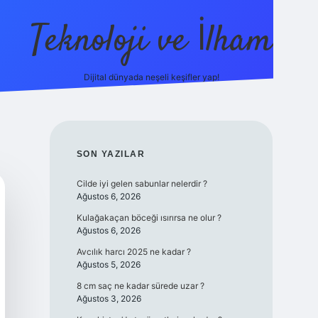
Teknoloji ve İlham
Dijital dünyada neşeli keşifler yap!
ino güncel giriş
ilbet güncel giriş
www.betexper.xyz/
SIDEBAR
SON YAZILAR
Cilde iyi gelen sabunlar nelerdir ?
Ağustos 6, 2026
Kulağakaçan böceği ısırırsa ne olur ?
Ağustos 6, 2026
Avcılık harcı 2025 ne kadar ?
Ağustos 5, 2026
8 cm saç ne kadar sürede uzar ?
Ağustos 3, 2026