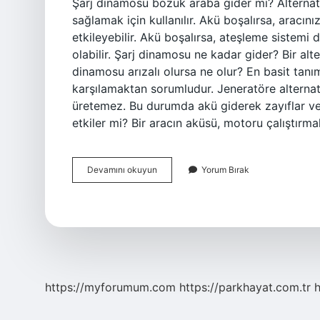
Şarj dinamosu bozuk araba gider mi? Alternatör
sağlamak için kullanılır. Akü boşalırsa, aracını
etkileyebilir. Akü boşalırsa, ateşleme sistem
olabilir. Şarj dinamosu ne kadar gider? Bir alt
dinamosu arızalı olursa ne olur? En basit tanım
karşılamaktan sorumludur. Jeneratöre alternatör
üretemez. Bu durumda akü giderek zayıflar ve
etkiler mi? Bir aracın aküsü, motoru çalıştırm
Şarj
Devamını okuyun
Yorum Bırak
Dinamosu
Arızalı
Araç
Ne
Kadar
Gider
https://myforumum.com
https://parkhayat.com.tr
h