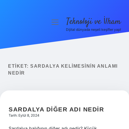
Teknoloji ve İlham
menüyü
aç
Dijital dünyada neşeli keşifler yap!
Anasayfa
Gizlilik Politikası
Yasal Uyarı
ETIKET:
SARDALYA KELIMESININ ANLAMI
NEDIR
Hakkımızda
SARDALYA DIĞER ADI NEDIR
Tarih: Eylül 8, 2024
Sardalya balığının diğer adı nedir? Küçük