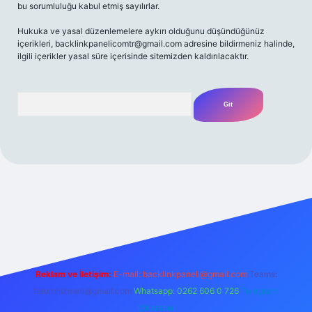
bu sorumluluğu kabul etmiş sayılırlar.
Hukuka ve yasal düzenlemelere aykırı olduğunu düşündüğünüz
içerikleri,
backlinkpanelicomtr@gmail.com
adresine bildirmeniz halinde,
ilgili içerikler yasal süre içerisinde sitemizden kaldırılacaktır.
Arama
yz/
Reklam ve İletişim:
E-mail:
backlinkpaneli@gmail.com
Teams:
forumhizmeti@gmail.com
Whatsapp: 0262 606 0 726
Telegram:
@karabul