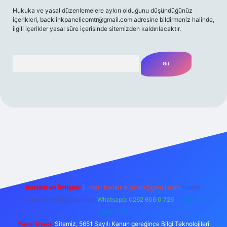
Hukuka ve yasal düzenlemelere aykırı olduğunu düşündüğünüz
içerikleri,
backlinkpanelicomtr@gmail.com
adresine bildirmeniz halinde,
ilgili içerikler yasal süre içerisinde sitemizden kaldırılacaktır.
Arama
/
Reklam ve İletişim:
E-mail:
backlinkpaneli@gmail.com
Teams:
forumhizmeti@gmail.com
Whatsapp: 0262 606 0 726
Telegram:
@karabul
Yasal Uyarı:
Sitemiz, 5651 Sayılı Kanun gereğince Bilgi Teknolojileri