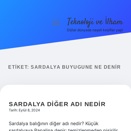
Teknoloji ve İlham
menüyü
aç
Dijital dünyada neşeli keşifler yap!
Anasayfa
Gizlilik Politikası
Yasal Uyarı
ETIKET:
SARDALYA BUYUGUNE NE DENIR
Hakkımızda
SARDALYA DIĞER ADI NEDIR
Tarih: Eylül 8, 2024
Sardalya balığının diğer adı nedir? Küçük
sardalyaya Papalina denir; temizlenmeden pişirilir.