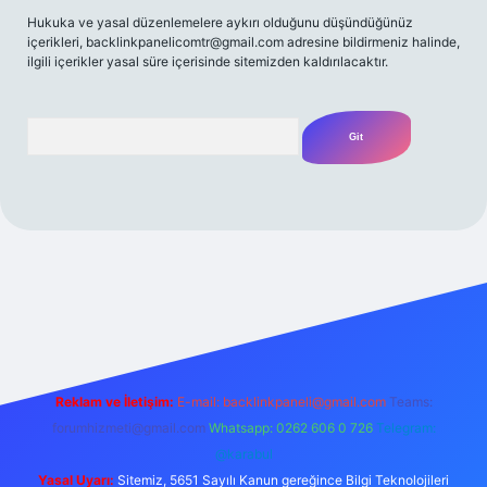
Hukuka ve yasal düzenlemelere aykırı olduğunu düşündüğünüz
içerikleri,
backlinkpanelicomtr@gmail.com
adresine bildirmeniz halinde,
ilgili içerikler yasal süre içerisinde sitemizden kaldırılacaktır.
Arama
z/
Reklam ve İletişim:
E-mail:
backlinkpaneli@gmail.com
Teams:
forumhizmeti@gmail.com
Whatsapp: 0262 606 0 726
Telegram:
@karabul
Yasal Uyarı:
Sitemiz, 5651 Sayılı Kanun gereğince Bilgi Teknolojileri