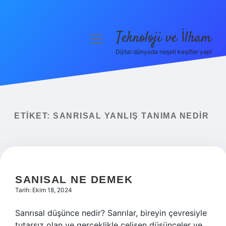
Teknoloji ve İlham
menüyü
aç
Dijital dünyada neşeli keşifler yap!
Anasayfa
Gizlilik Politikası
Yasal Uyarı
ETIKET:
SANRISAL YANLIŞ TANIMA NEDIR
Hakkımızda
SANISAL NE DEMEK
Tarih: Ekim 18, 2024
Sanrısal düşünce nedir? Sanrılar, bireyin çevresiyle
tutarsız olan ve gerçeklikle çelişen düşünceler ve