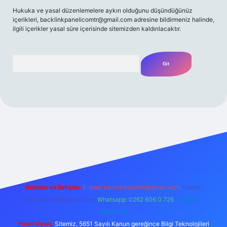
Hukuka ve yasal düzenlemelere aykırı olduğunu düşündüğünüz
içerikleri,
backlinkpanelicomtr@gmail.com
adresine bildirmeniz halinde,
ilgili içerikler yasal süre içerisinde sitemizden kaldırılacaktır.
Arama
/
Reklam ve İletişim:
E-mail:
backlinkpaneli@gmail.com
Teams:
forumhizmeti@gmail.com
Whatsapp: 0262 606 0 726
Telegram:
@karabul
Yasal Uyarı:
Sitemiz, 5651 Sayılı Kanun gereğince Bilgi Teknolojileri