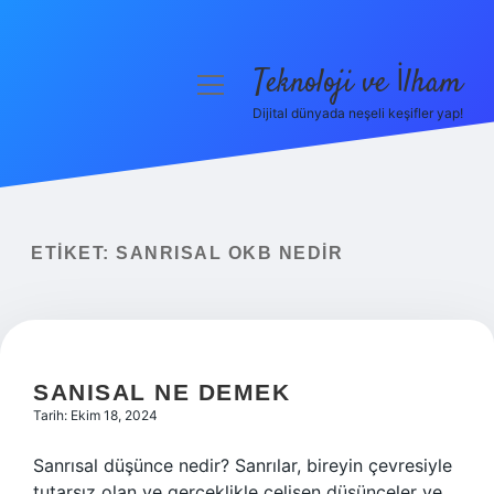
Teknoloji ve İlham
menüyü
aç
Dijital dünyada neşeli keşifler yap!
Anasayfa
Gizlilik Politikası
Yasal Uyarı
ETIKET:
SANRISAL OKB NEDIR
Hakkımızda
SANISAL NE DEMEK
Tarih: Ekim 18, 2024
Sanrısal düşünce nedir? Sanrılar, bireyin çevresiyle
tutarsız olan ve gerçeklikle çelişen düşünceler ve