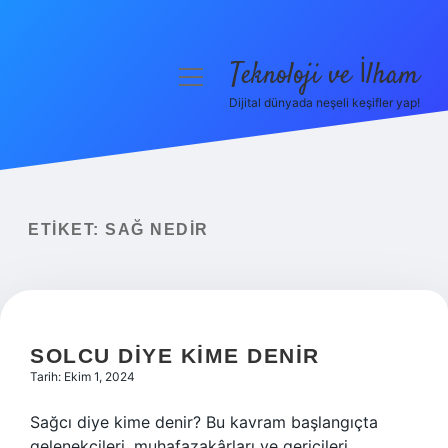
Teknoloji ve İlham
menüyü
aç
Dijital dünyada neşeli keşifler yap!
Anasayfa
Gizlilik Politikası
Yasal Uyarı
ETIKET:
SAĞ NEDIR
Hakkımızda
SOLCU DIYE KIME DENIR
Tarih: Ekim 1, 2024
Sağcı diye kime denir? Bu kavram başlangıçta
gelenekçileri, muhafazakârları ve gericileri