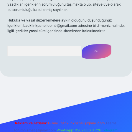
yazdıkları içeriklerin sorumluluğunu taşımakta olup, siteye üye olarak
bu sorumluluğu kabul etmiş sayılırlar.
Hukuka ve yasal düzenlemelere aykırı olduğunu düşündüğünüz
içerikleri,
backlinkpanelicomtr@gmail.com
adresine bildirmeniz halinde,
ilgili içerikler yasal süre içerisinde sitemizden kaldırılacaktır.
Arama
/
Reklam ve İletişim:
E-mail:
backlinkpaneli@gmail.com
Teams:
forumhizmeti@gmail.com
Whatsapp: 0262 606 0 726
Telegram: