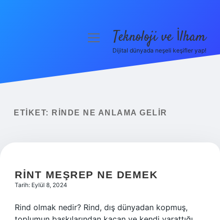
Teknoloji ve İlham
menüyü
aç
Dijital dünyada neşeli keşifler yap!
Anasayfa
Gizlilik Politikası
Yasal Uyarı
ETIKET:
RINDE NE ANLAMA GELIR
Hakkımızda
RINT MEŞREP NE DEMEK
Tarih: Eylül 8, 2024
Rind olmak nedir? Rind, dış dünyadan kopmuş,
toplumun baskılarından kaçan ve kendi yarattığı