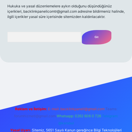
Hukuka ve yasal düzenlemelere aykırı olduğunu düşündüğünüz
içerikleri,
backlinkpanelicomtr@gmail.com
adresine bildirmeniz halinde,
ilgili içerikler yasal süre içerisinde sitemizden kaldırılacaktır.
Arama
/
Reklam ve İletişim:
E-mail:
backlinkpaneli@gmail.com
Teams:
forumhizmeti@gmail.com
Whatsapp: 0262 606 0 726
Telegram:
@karabul
Yasal Uyarı:
Sitemiz, 5651 Sayılı Kanun gereğince Bilgi Teknolojileri