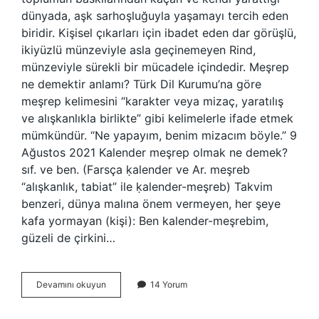
dünyada, aşk sarhoşluğuyla yaşamayı tercih eden
biridir. Kişisel çıkarları için ibadet eden dar görüşlü,
ikiyüzlü münzeviyle asla geçinemeyen Rind,
münzeviyle sürekli bir mücadele içindedir. Meşrep
ne demektir anlamı? Türk Dil Kurumu’na göre
meşrep kelimesini “karakter veya mizaç, yaratılış
ve alışkanlıkla birlikte” gibi kelimelerle ifade etmek
mümkündür. “Ne yapayım, benim mizacım böyle.” 9
Ağustos 2021 Kalender meşrep olmak ne demek?
sıf. ve ben. (Farsça ḳalender ve Ar. meşreb
“alışkanlık, tabiat” ile ḳalender-meşreb) Takvim
benzeri, dünya malına önem vermeyen, her şeye
kafa yormayan (kişi): Ben kalender-meşrebim,
güzeli de çirkini…
Rint
Devamını okuyun
14 Yorum
Meşrep
Ne