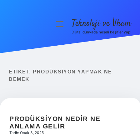
Teknoloji ve İlham
menüyü
aç
Dijital dünyada neşeli keşifler yap!
Anasayfa
Gizlilik Politikası
Yasal Uyarı
ETIKET:
PRODÜKSIYON YAPMAK NE
DEMEK
Hakkımızda
PRODÜKSIYON NEDIR NE
ANLAMA GELIR
Tarih: Ocak 3, 2025