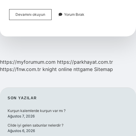
Prodüksiyon
Devamını okuyun
Yorum Bırak
Nedir
Ne
Anlama
Gelir
https://myforumum.com
https://parkhayat.com.tr
https://fnw.com.tr
knight online
nttgame
Sitemap
SIDEBAR
SON YAZILAR
Kurşun kalemlerde kurşun var mı ?
Ağustos 7, 2026
Cilde iyi gelen sabunlar nelerdir ?
Ağustos 6, 2026