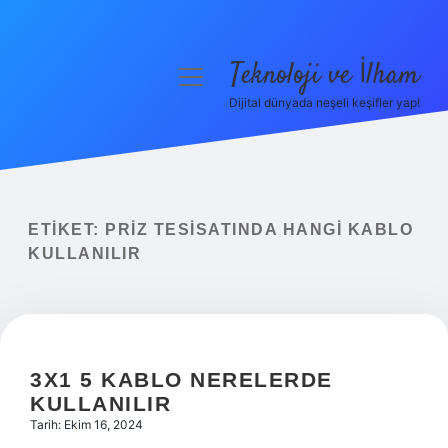
Teknoloji ve İlham
menüyü
aç
Dijital dünyada neşeli keşifler yap!
Anasayfa
Gizlilik Politikası
Yasal Uyarı
ETIKET:
PRIZ TESISATINDA HANGI KABLO
KULLANILIR
Hakkımızda
3X1 5 KABLO NERELERDE
KULLANILIR
Tarih: Ekim 16, 2024