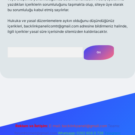
yazdıkları içeriklerin sorumluluğunu taşımakta olup, siteye üye olarak
bu sorumluluğu kabul etmiş sayılırlar.
Hukuka ve yasal düzenlemelere aykırı olduğunu düşündüğünüz
içerikleri,
backlinkpanelicomtr@gmail.com
adresine bildirmeniz halinde,
ilgili içerikler yasal süre içerisinde sitemizden kaldırılacaktır.
Arama
z/
Reklam ve İletişim:
E-mail:
backlinkpaneli@gmail.com
Teams:
forumhizmeti@gmail.com
Whatsapp: 0262 606 0 726
Telegram: