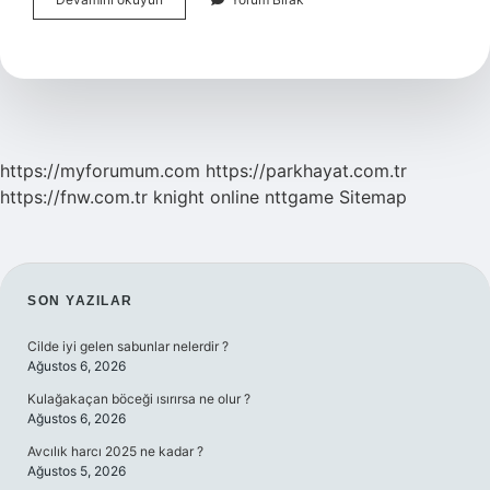
5
Kablo
Nerelerde
Kullanılır
https://myforumum.com
https://parkhayat.com.tr
https://fnw.com.tr
knight online
nttgame
Sitemap
SIDEBAR
SON YAZILAR
Cilde iyi gelen sabunlar nelerdir ?
Ağustos 6, 2026
Kulağakaçan böceği ısırırsa ne olur ?
Ağustos 6, 2026
Avcılık harcı 2025 ne kadar ?
Ağustos 5, 2026