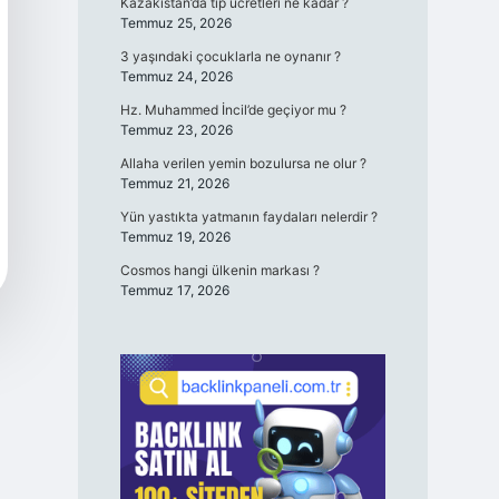
Kazakistan’da tıp ücretleri ne kadar ?
Temmuz 25, 2026
3 yaşındaki çocuklarla ne oynanır ?
Temmuz 24, 2026
Hz. Muhammed İncil’de geçiyor mu ?
Temmuz 23, 2026
Allaha verilen yemin bozulursa ne olur ?
Temmuz 21, 2026
Yün yastıkta yatmanın faydaları nelerdir ?
Temmuz 19, 2026
Cosmos hangi ülkenin markası ?
Temmuz 17, 2026