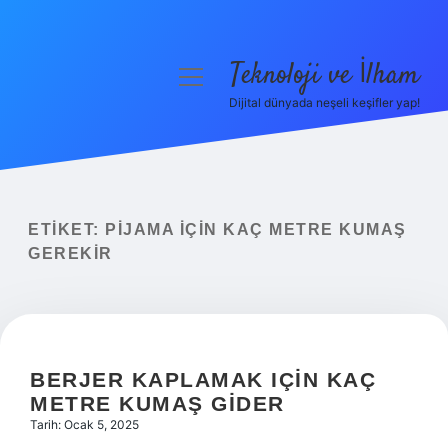
Teknoloji ve İlham
menüyü
aç
Dijital dünyada neşeli keşifler yap!
Anasayfa
Gizlilik Politikası
Yasal Uyarı
ETIKET:
PIJAMA IÇIN KAÇ METRE KUMAŞ
GEREKIR
Hakkımızda
BERJER KAPLAMAK IÇIN KAÇ
METRE KUMAŞ GIDER
Tarih: Ocak 5, 2025