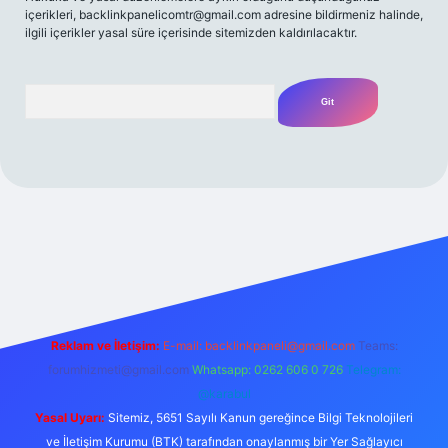
içerikleri,
backlinkpanelicomtr@gmail.com
adresine bildirmeniz halinde,
ilgili içerikler yasal süre içerisinde sitemizden kaldırılacaktır.
Arama
/
Reklam ve İletişim:
E-mail:
backlinkpaneli@gmail.com
Teams:
forumhizmeti@gmail.com
Whatsapp: 0262 606 0 726
Telegram:
@karabul
Yasal Uyarı:
Sitemiz, 5651 Sayılı Kanun gereğince Bilgi Teknolojileri
ve İletişim Kurumu (BTK) tarafından onaylanmış bir Yer Sağlayıcı