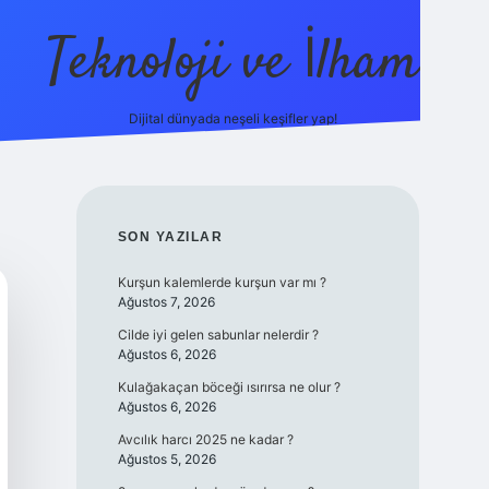
Teknoloji ve İlham
Dijital dünyada neşeli keşifler yap!
asino güncel giriş
ilbet güncel giriş
www.betexper.xyz/
SIDEBAR
SON YAZILAR
Kurşun kalemlerde kurşun var mı ?
Ağustos 7, 2026
Cilde iyi gelen sabunlar nelerdir ?
Ağustos 6, 2026
Kulağakaçan böceği ısırırsa ne olur ?
Ağustos 6, 2026
Avcılık harcı 2025 ne kadar ?
Ağustos 5, 2026