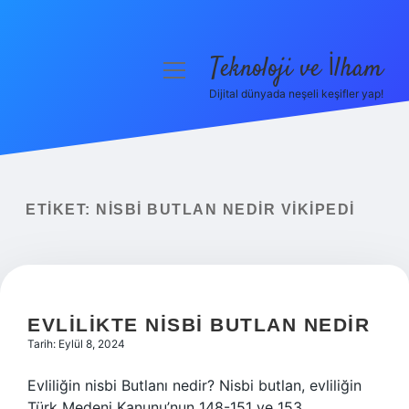
Teknoloji ve İlham
menüyü
aç
Dijital dünyada neşeli keşifler yap!
Anasayfa
Gizlilik Politikası
Yasal Uyarı
ETIKET:
NISBI BUTLAN NEDIR VIKIPEDI
Hakkımızda
EVLILIKTE NISBI BUTLAN NEDIR
Tarih: Eylül 8, 2024
Evliliğin nisbi Butlanı nedir? Nisbi butlan, evliliğin
Türk Medeni Kanunu’nun 148-151 ve 153.