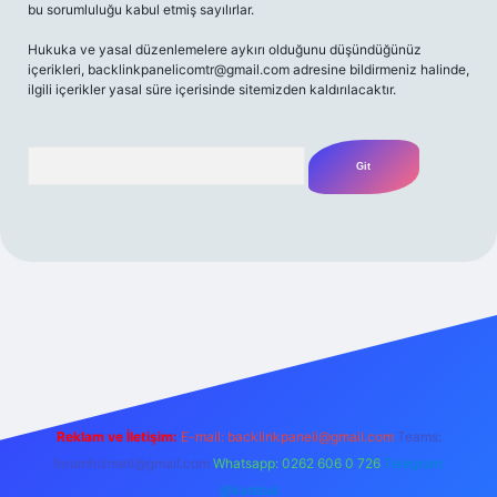
bu sorumluluğu kabul etmiş sayılırlar.
Hukuka ve yasal düzenlemelere aykırı olduğunu düşündüğünüz
içerikleri,
backlinkpanelicomtr@gmail.com
adresine bildirmeniz halinde,
ilgili içerikler yasal süre içerisinde sitemizden kaldırılacaktır.
Arama
z/
Reklam ve İletişim:
E-mail:
backlinkpaneli@gmail.com
Teams:
forumhizmeti@gmail.com
Whatsapp: 0262 606 0 726
Telegram:
@karabul