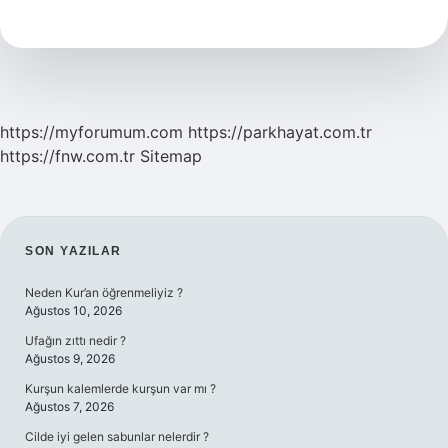
Butlan
Nedir
https://myforumum.com
https://parkhayat.com.tr
https://fnw.com.tr
Sitemap
SIDEBAR
SON YAZILAR
Neden Kur’an öğrenmeliyiz ?
Ağustos 10, 2026
Ufağın zıttı nedir ?
Ağustos 9, 2026
Kurşun kalemlerde kurşun var mı ?
Ağustos 7, 2026
Cilde iyi gelen sabunlar nelerdir ?