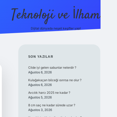
Teknoloji ve İlham
Dijital dünyada neşeli keşifler yap!
ino güncel giriş
ilbet güncel giriş
www.betexper.xyz/
SIDEBAR
SON YAZILAR
Cilde iyi gelen sabunlar nelerdir ?
Ağustos 6, 2026
Kulağakaçan böceği ısırırsa ne olur ?
Ağustos 6, 2026
Avcılık harcı 2025 ne kadar ?
Ağustos 5, 2026
8 cm saç ne kadar sürede uzar ?
Ağustos 3, 2026