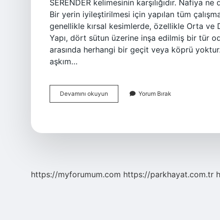
SERENDER kelimesinin karşılığıdır. Nafiya ne demek? (ﻧﺎﻓﻌﻪ) i. (nāfi’ “nāfi’a için yararl
Bir yerin iyileştirilmesi için yapılan tüm çalı
genellikle kırsal kesimlerde, özellikle Orta v
Yapı, dört sütun üzerine inşa edilmiş bir tür oda
arasında herhangi bir geçit veya köprü yoktur
aşkım…
Nalya
Devamını okuyun
Yorum Bırak
Ne
Demek
https://myforumum.com
https://parkhayat.com.tr
h