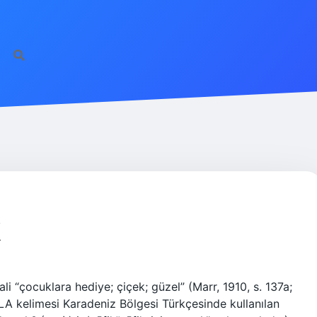
ilbet giriş
famecas
K
i “çocuklara hediye; çiçek; güzel” (Marr, 1910, s. 137a;
LA kelimesi Karadeniz Bölgesi Türkçesinde kullanılan