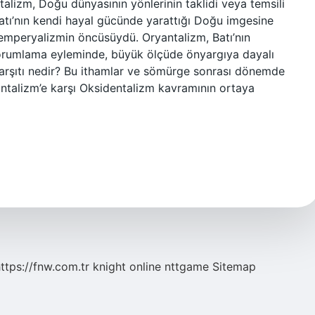
talizm, Doğu dünyasının yönlerinin taklidi veya temsili
 Batı’nın kendi hayal gücünde yarattığı Doğu imgesine
 emperyalizmin öncüsüydü. Oryantalizm, Batı’nın
orumlama eyleminde, büyük ölçüde önyargıya dayalı
 karşıtı nedir? Bu ithamlar ve sömürge sonrası dönemde
antalizm’e karşı Oksidentalizm kavramının ortaya
ttps://fnw.com.tr
knight online
nttgame
Sitemap