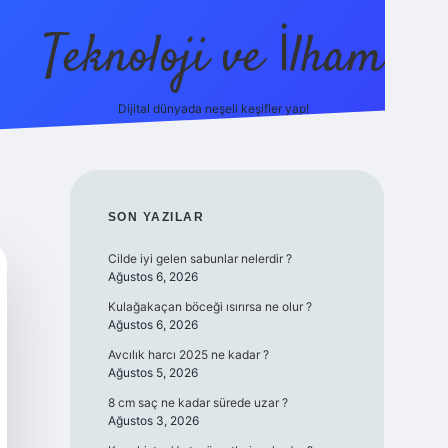
Teknoloji ve İlham
Dijital dünyada neşeli keşifler yap!
no güncel giriş
ilbet güncel giriş
www.betexper.xyz/
SIDEBAR
SON YAZILAR
Cilde iyi gelen sabunlar nelerdir ?
Ağustos 6, 2026
Kulağakaçan böceği ısırırsa ne olur ?
Ağustos 6, 2026
Avcılık harcı 2025 ne kadar ?
Ağustos 5, 2026
8 cm saç ne kadar sürede uzar ?
Ağustos 3, 2026