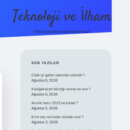
Teknoloji ve İlham
Dijital dünyada neşeli keşifler yap!
ino güncel giriş
ilbet güncel giriş
www.betexper.xyz/
SIDEBAR
SON YAZILAR
Cilde iyi gelen sabunlar nelerdir ?
Ağustos 6, 2026
Kulağakaçan böceği ısırırsa ne olur ?
Ağustos 6, 2026
Avcılık harcı 2025 ne kadar ?
Ağustos 5, 2026
8 cm saç ne kadar sürede uzar ?
Ağustos 3, 2026