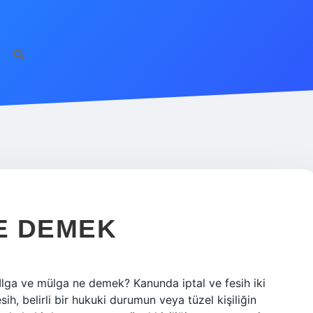
ilbet giriş
famecas
E DEMEK
. Ilga ve mülga ne demek? Kanunda iptal ve fesih iki
ih, belirli bir hukuki durumun veya tüzel kişiliğin